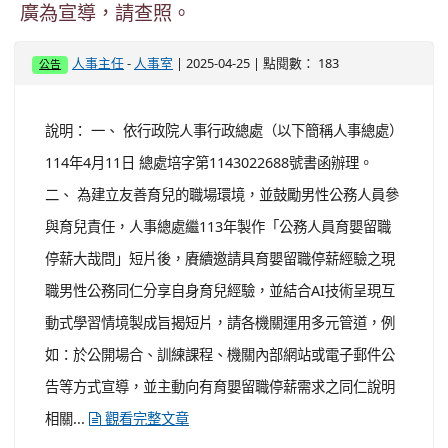
廣為宣導，請查照。
-
| 2025-04-25 | 點閱數： 183
人事主任
人事室
公告
說明： 一、 依行政院人事行政總處（以下簡稱人事總處）
114年4月11日 總處培字第1143022688號書函辦理。
二、 為建立友善育兒的職場環境，並鼓勵男性公務人員參
與育兒責任，人事總處繼113年製作「公務人員育嬰留職
停薪大哉問」短片後，賡續邀請具育嬰留職停薪經驗之現
職男性公務同仁分享自身育兒經驗，並結合AI技術呈現互
動式學習情境製成旨揭短片，請各機關運用多元管道，例
如：於公開場合、訓練課程、機關內部網站或電子郵件公
告等方式宣導，並主動向有育嬰留職停薪需求之同仁說明
相關...
觀看完整文章