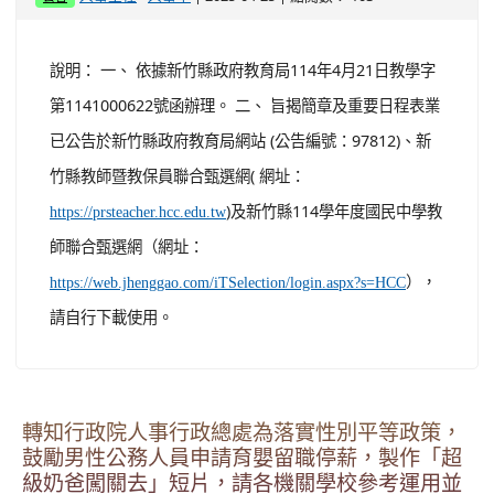
說明： 一、 依據新竹縣政府教育局114年4月21日教學字
第1141000622號函辦理。 二、 旨揭簡章及重要日程表業
已公告於新竹縣政府教育局網站 (公告編號：97812)、新
竹縣教師暨教保員聯合甄選網( 網址：
)及新竹縣114學年度國民中學教
https://prsteacher.hcc.edu.tw
師聯合甄選網（網址：
），
https://web.jhenggao.com/iTSelection/login.aspx?s=HCC
請自行下載使用。
轉知行政院人事行政總處為落實性別平等政策，
鼓勵男性公務人員申請育嬰留職停薪，製作「超
級奶爸闖關去」短片，請各機關學校參考運用並