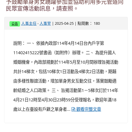
予鼓勵單身男女踴躍參加並協助利用多元管道向
民眾宣傳活動訊息，請查照。
-
| 2025-04-25 | 點閱數： 180
人事主任
人事室
公告
說明： 一、 依據內政部114年4月14日台內戶字第
11402415222號書函（如附件）辦理。 二、 為提升國人
婚姻機會，內政部規劃於114年5月至10月間辦理旨揭活動
共計14梯次，包括10梯次1日活動及4梯次2日活動，期藉
由多樣性聯誼活動，增加單身男女互動交往，落實鼓勵適
齡結婚之人口政策。 三、 旨揭活動第1－5梯次訂於114年
4月21日12時至4月30日23時59分受理報名，歡迎年滿18
歲以上在臺設有戶籍之單身者...
觀看完整文章