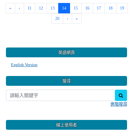
(current)
«
‹
11
12
13
14
15
16
17
18
19
20
›
»
:::
英語網頁
English Version
搜尋
sear
進階搜尋
線上使用者