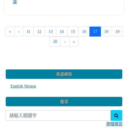
章
(current)
«
‹
11
12
13
14
15
16
17
18
19
20
›
»
:::
英語網頁
English Version
搜尋
sear
進階搜尋