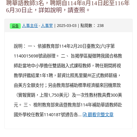
聘華語教師3名，聘期自114年8月14日起至116年
6月30日止，詳如說明，請查照。
-
| 2025-03-03 | 點閱數： 238
人事主任
人事室
公告
說明： 一、 依據教育部114年2月20日臺教文(六)字第
1140015698號函辦理。 二、 旨揭學區擬徵聘我國合格教
師赴當地中小學擔任雙語融入式課程教師，聘任期間將視
教學評鑑結果1年1聘，薪資比照馬里蘭州正式教師薪級，
由美方全額支付；另由教育部補助標準經濟艙來回機票款
（實報實銷，上限1,750美元）及一次性教材教具費300美
元。 三、 檢附教育部來函暨教育部114年補助華語教師赴
國外學校任教第114018T號通告各...
觀看完整文章