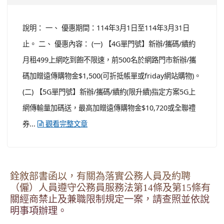
說明： 一、 優惠期間：114年3月1日至114年3月31日
止。 二、 優惠內容： (一) 【4G單門號】新辦/攜碼/續約
月租499上網吃到飽不限速，前500名於網路門市新辦/攜
碼加贈遠傳購物金$1,500(可折抵帳單或friday網站購物)。
(二) 【5G單門號】新辦/攜碼/續約(限升續)指定方案5G上
網傳輸量加碼送，最高加贈遠傳購物金$10,720或全聯禮
券...
觀看完整文章
銓敘部書函以，有關為落實公務人員及約聘
（僱）人員遵守公務員服務法第14條及第15條有
關經商禁止及兼職限制規定一案，請查照並依說
明事項辦理。