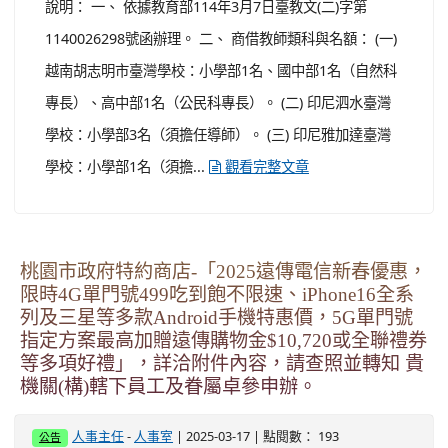
說明： 一、 依據教育部114年3月7日臺教文(二)字第
1140026298號函辦理。 二、 商借教師類科與名額： (一)
越南胡志明市臺灣學校：小學部1名、國中部1名（自然科
專長）、高中部1名（公民科專長）。 (二) 印尼泗水臺灣
學校：小學部3名（須擔任導師）。 (三) 印尼雅加達臺灣
學校：小學部1名（須擔...
觀看完整文章
桃園市政府特約商店-「2025遠傳電信新春優惠，
限時4G單門號499吃到飽不限速、iPhone16全系
列及三星等多款Android手機特惠價，5G單門號
指定方案最高加贈遠傳購物金$10,720或全聯禮券
等多項好禮」，詳洽附件內容，請查照並轉知 貴
機關(構)轄下員工及眷屬卓參申辦。
-
| 2025-03-17 | 點閱數： 193
人事主任
人事室
公告