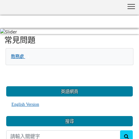
T
常見問題
:::
教務處
1
:::
英語網頁
English Version
搜尋
sear