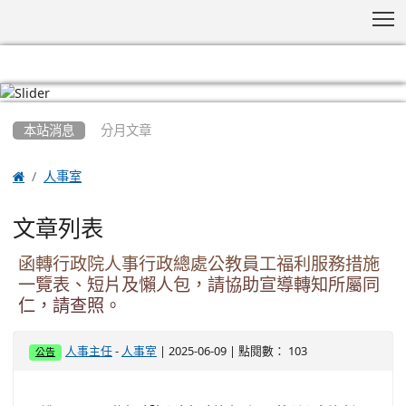
T
:::
本站消息
分月文章

人事室
文章列表
函轉行政院人事行政總處公教員工福利服務措施
一覽表、短片及懶人包，請協助宣導轉知所屬同
仁，請查照。
-
| 2025-06-09 | 點閱數： 103
人事主任
人事室
公告