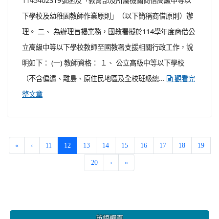
1145402319號函及「教育部及所屬機關商借高級中等以
下學校及幼稚園教師作業原則」（以下簡稱商借原則）辦
理。 二、 為辦理旨揭業務，國教署擬於114學年度商借公
立高級中等以下學校教師至國教署支援相關行政工作，說
明如下： (一) 教師資格： １、 公立高級中等以下學校
（不含偏遠、離島、原住民地區及全校班級總...
觀看完
整文章
(current)
«
‹
11
12
13
14
15
16
17
18
19
20
›
»
:::
英語網頁