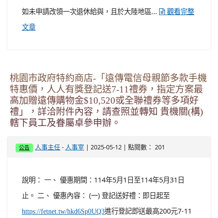
如未申請改領一次退休給與，且於大陸地區...
觀看完整
文章
桃園市政府特約商店-「遠傳電信母親節多款手機
特惠價，人人有獎登記送7-11禮券，指定方案最
高加贈遠傳購物金$10,520或全聯禮券等多項好
禮」，詳洽附件內容，請查照並轉知 貴機關(構)
轄下員工及眷屬卓參申辦。
-
| 2025-05-12 | 點閱數： 201
人事主任
人事室
公告
說明： 一、 優惠期間：114年5月1日至114年5月31日
止。 二、 優惠內容： (一) 登記送好禮：即日起至
進行登記即送最高200元7-11
https://fetnet.tw/hkd6Sp0UQ3