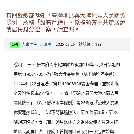
有關銓敘部轉知「臺灣地區與大陸地區人民關係
條例」所稱「設有戶籍」，係指領有中共定居證
或居民身分證一案，請查照。
-
| 2025-05-20 | 點閱數： 183
人事主任
人事室
公告
說明： 一、 依本府人事處案陳銓敘部114年5月2日部退四
字第1145817851號函轉大陸委員會（以下簡稱陸委會）
114年4月22日陸法字第1149903956號函辦理，並檢附來
文及附件影本各1份。 二、 查「臺灣地區與大陸地區人民
關係條例」（以下簡稱兩岸條例）第26條及「公務人員退
休資遣撫卹法」（以下簡稱退撫法）第70條第3項、第72
條規定略以，支（兼）領月退休金之退休公務人員赴大陸
地區長期居住者，應向主管機關申請改領一次退休給與；