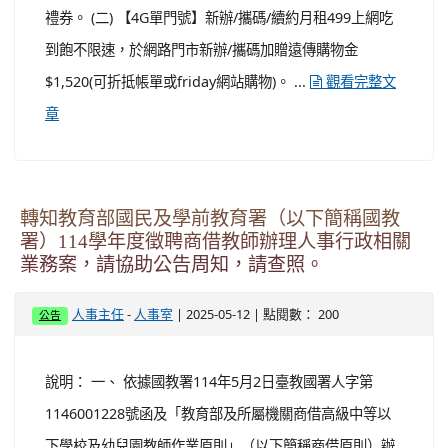
禮券。 (二) 【4G單門號】新辦/攜碼/續約月租499上網吃
到飽不限速，於網路門市新辦/攜碼加贈遠傳購物金
$1,520(可折抵帳單或friday網站購物)。 ...
觀看完整文
章
轉知教育部國民及學前教育署（以下簡稱國教
署）114學年度徵聘商借教師辦理人事行政相關
業務案，請協助公告周知，請查照。
-
| 2025-05-12 | 點閱數： 200
人事主任
人事室
公告
說明： 一、 依據國教署114年5月2日臺教國署人字第
1146001228號函及「教育部及所屬機關商借高級中等以
下學校及幼兒園教師作業原則」（以下簡稱商借原則）辦