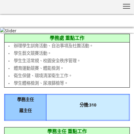
T
:::
學務處 重點工作
辦理學生訓育活動、自治事項及社團活動。
‧
學生藝文競賽活動。
‧
學生生活常規、校園安全秩序管理。
‧
體育運動競賽、體能檢測。
‧
衛生保健、環境清潔衛生工作。
‧
學生體格檢測、尿液篩檢等。
‧
學務主任
分機:310
羅主任
學務主任 重點工作