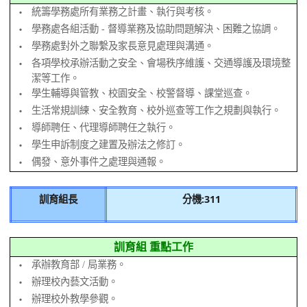
統籌學務處所有業務之計畫、執行與考核。
‧
學務處各組活動 - 督導業務及協助問題解決、困難之協調。
‧
學務處對外之聯繫及家長意見處理與溝通。
‧
各項學校承辦活動之安全、會場秩序維護、交通導護及環境整
‧
潔等工作。
學生輔導與管教、校園安全、校警督導、課堂巡查。
‧
生活常規訓練、安全教育、校外巡查等工作之規劃與執行。
‧
導師聘任、代理導師聘任之執行。
‧
學生申訴制度之建置及辦法之修訂。
‧
偶發、意外事件之處理與通報。
‧
訓育組長
分機:311
訓育組 重點工作
承辦教育部 / 局業務。
‧
辦理校內藝文活動。
‧
辦理校外教學參觀。
‧