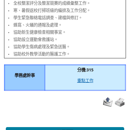
全校整潔評分及整潔競賽的成績彙整工作。
‧
寒、暑假返校打掃班級的編排及工作分配。
‧
學生緊急聯絡電話調查、建檔與修訂。
‧
蜂窩、火蟻的通報及處理。
‧
協助新生健康檢查相關事宜。
‧
協助設立運動會救護站。
‧
協助學生傷病處理及緊急送醫。
‧
協助校外教學活動的醫護工作。
‧
分機:315
學務處幹事
重點工作
:::