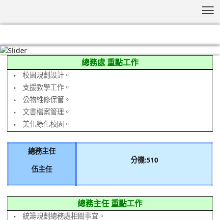
T
:::
總務處 重點工作
校園規劃設計。
‧
支援教學工作。
‧
公物維修保管。
‧
文書檔案管理。
‧
美化綠化校園。
‧
總務主任
分機:510
伍主任
總務主任 重點工作
統籌規劃總務處相關事宜。
‧