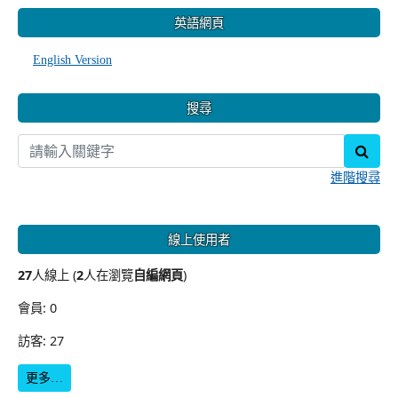
:::
英語網頁
English Version
搜尋
sear
進階搜尋
線上使用者
27
人線上 (
2
人在瀏覽
自編網頁
)
會員: 0
訪客: 27
更多…