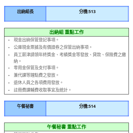
出納組長
分機:513
出納組 重點工作
現金出納保管登記事項。
‧
公庫現金票據及有價證券之保管出納事項。
‧
員工薪津請領年終獎金、考績獎金等發放、貸款、保險費之繳
‧
納。
零用金保管及支付事項。
‧
兼代課等鐘點費之發放。
‧
退休人員之各項費用發放。
‧
註冊費課輔費收取事宜及統計。
‧
午餐祕書
分機:514
午餐秘書 重點工作