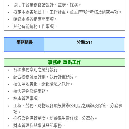
協助午餐業務食譜設計、監廚、採購。
‧
擬定本處各項章則、工作計畫，並主持執行考核及研究事項。
‧
輔導本處各組應辦事項。
‧
其他有關總務工作事項。
‧
事務組長
分機:511
事務組 重點工作
各項事務章則之擬訂執行。
‧
配合校務發展計劃，執行計畫預算。
‧
校舍場地美化、綠化環境之執行。
‧
校舍建物修繕事務。
‧
校產管理事項。
‧
工程、勞務、財物及各項設備辦公用品之購辦及保管、分發事
‧
項。
推行公物保管制度，培養學生責任感、公德心。
‧
財產管理及其增減登記事務。
‧