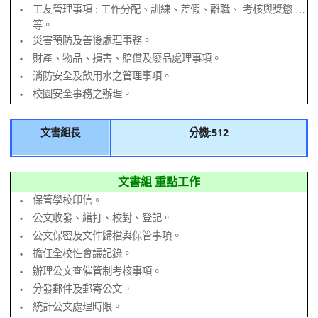
工友管理事項 : 工作分配、訓練、差假、離職、 考核與獎懲 …
‧
等。
災害預防及善後處理事務。
‧
財產、物品、損害、賠償及廢品處理事項。
‧
消防安全及飲用水之管理事項。
‧
校園安全事務之辦理。
‧
文書組長
分機:512
文書組 重點工作
保管學校印信。
‧
公文收發、繕打、校對、登記。
‧
公文保密及文件歸檔與保管事項。
‧
擔任全校性會議記錄。
‧
辦理公文查催管制考核事項。
‧
分發郵件及郵寄公文。
‧
統計公文處理時限。
‧