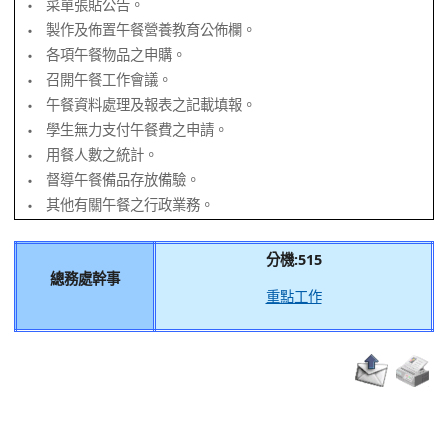
菜單張貼公告。
‧
製作及佈置午餐營養教育公佈欄。
‧
各項午餐物品之申購。
‧
召開午餐工作會議。
‧
午餐資料處理及報表之記載填報。
‧
學生無力支付午餐費之申請。
‧
用餐人數之統計。
‧
督導午餐備品存放備驗。
‧
其他有關午餐之行政業務。
‧
分機:515
總務處幹事
重點工作