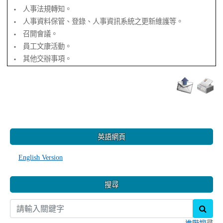
人事法規轉知。
‧
人事資料保管、登錄、人事資訊系統之更新維護等。
‧
召開會議。
‧
員工文康活動。
‧
其他交辦事項。
‧
:::
英語網頁
English Version
搜尋
sear