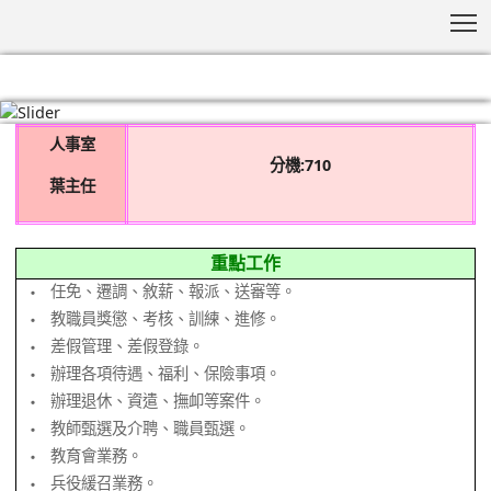
T
:::
人事室
分機:710
葉主任
重點工作
任免、遷調、敘薪、報派、送審等。
‧
教職員獎懲、考核、訓練、進修。
‧
差假管理、差假登錄。
‧
辦理各項待遇、福利、保險事項。
‧
辦理退休、資遣、撫卹等案件。
‧
教師甄選及介聘、職員甄選。
‧
教育會業務。
‧
兵役緩召業務。
‧