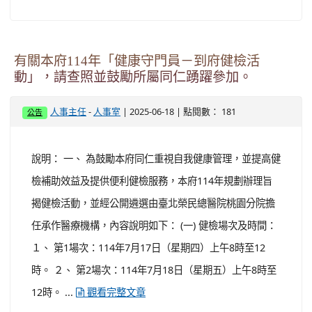
聯誼活動，第四梯次調整至114年9月6日及7日辦
理一案，請查照。
-
| 2025-06-25 | 點閱數： 176
人事主任
人事室
公告
說明： 一、 本府前於114年4月23日以府人給字第
1140105000號函（計達）請貴機關（構）學校轉知同仁
旨揭活動在案，原訂第四梯次二天一夜活動日期之第一天
（114年8月23日）適逢全國性公民投票案投票日，爰調整
至同年9月6日及7日辦理。 二、 旨揭第四梯次活動內容摘
要如下： (一) 活動內容：114年9月6日及7日（星期六及
日）「戀戀蘭陽幸福結緣二日遊」，假礁溪幾米兔子廣
場、梅花湖、香格里拉休閒農場及赫蒂法莊園等...
觀看
完整文章