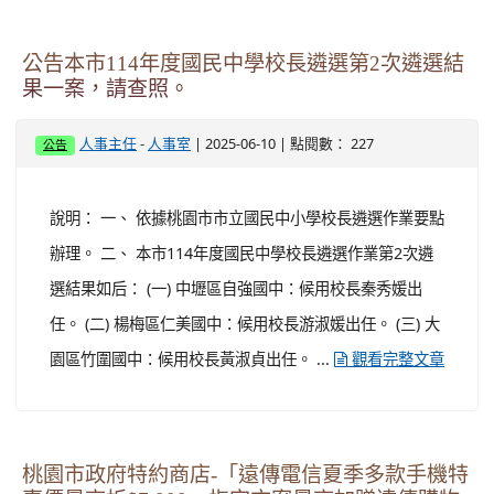
文件，於上開期間親自或委託他人送（寄）達本處。 二、
本處預定於114年6月27日（星期五）下午3時，假本市市
政大樓13樓公務人力培訓中心辦理旨揭托嬰中心...
觀看
完整文章
行政院秘書長函以，禁止現職軍公教人員申領持
用中國大陸居住證一案，請查照。
-
| 2025-06-17 | 點閱數： 99
人事主任
人事室
公告
說明： 依行政院秘書長114年5月19日院臺法長字第
1140610014號函辦理，並檢附原函1份。