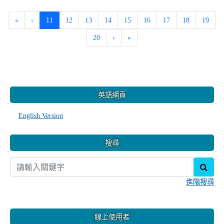
金$10,520或全聯禮券等多項好禮」，詳洽附件內
容，請查照並轉知 貴機關(構)轄下員工及眷屬卓
參申辦。
-
| 2025-06-09 | 點閱數： 190
人事主任
人事室
公告
說明： 一、 優惠期間：114年6月1日至114年6月30日
止。 二、 優惠內容： (一) 【4G單門號】新辦/攜碼/續約
月租499上網吃到飽不限速，於網路門市新辦/攜碼加贈遠
傳購物金$1,520(可折抵帳單或friday網站購物)。 (二)
【5G單門號】新辦/攜碼/續約(限升續)指定方案5G上網傳
輸量加碼送，最高加贈遠傳購物金$10,520或全聯禮券一
次送。 ...
觀看完整文章