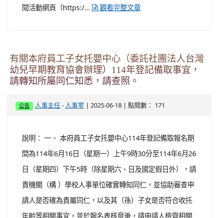
內政部114年「緣起相遇時」單身聯誼活動第7梯
次延長報名時間至114年6月25日，請惠予協助宣
傳並鼓勵更多單身女性踴躍參加，請查照。
-
| 2025-06-18 | 點閱數： 181
人事主任
人事室
公告
說明： 一、 依據內政部114年6月13日台內戶字第
11402425212號書函（如附件）辦理，本局114年5月23
日桃民戶字第1140009390號函諒達。 二、 旨揭活動第7
梯次「同遊桃緣 花見愛情二日遊（桃園）」活動日期：7
月26、27日，為促進參加者更多互動交流機會，爰延長報
名時間至114年6月25日23時59分，請協助宣傳並鼓勵有
興趣之單身女性參加。 三、 旨揭活動詳情及報名方式請參
閱活動網頁（https:/...
觀看完整文章