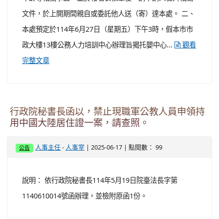
有關本府員工子女托嬰中心（委託社團法人台灣
幼兒早期教育協會辦理）114年登記備取事宜，
請轉知所屬同仁知悉，請查照。
-
| 2025-06-18 | 點閱數： 171
人事主任
人事室
公告
說明： 一、 本府員工子女托嬰中心114年登記備取報名期
間為114年6月16日（星期一）上午9時30分至114年6月26
日（星期四）下午5時（除星期六、日及國定假日外），請
貴機關（構 ）學校人事單位確實轉知同仁，並協助審查申
請人是否確為貴屬同仁，以及其（孫）子女是否符合收托
年齡等相關事宜，並於報名表核章後，請申請人檢齊相關