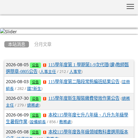
T
:::
本站消息
分月文章
文章列表
2026-08-05
115學年度第 1 學期第1-9次代理(課)教師甄
公告
(
/ 212 /
)
選簡章-0805公告
人事主任
人事室
2026-08-03
(
115學年度第二階段常態編班結果公告
註冊
公告
/ 282 /
)
組長
國7新生
2026-07-30
(
115學年度新生服裝繳費發放作業公告
總務
公告
/ 279 /
)
主任
總務處
2026-06-09
本校115學年度七升八年級、八升九年級學
公告
(
/ 856 /
)
生暑假作業
設備組長
教務處
2026-05-08
本校115學年度各年級領域教科書選用版本
公告