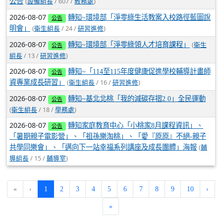
(
/ 607 /
)
公告
設備組長
教務處
2026-08-07
轉知~環境部「淨零綠生活教案入校路徑藍圖說
公告
(
/ 24 /
)
明會」
衛生組長
研習進修
2026-08-07
(
轉知~環境部「淨零綠領人才培育課程」
衛生
公告
/ 13 /
)
組長
研習進修
2026-08-07
轉知~「114至115年度健康促進學校輔導計畫師
公告
(
/ 16 /
)
資專業成長研習」
衛生組長
研習進修
2026-08-07
轉知~基北北桃「我的減碳存摺2.0」全民運動
公告
(
/ 18 /
)
衛生組長
學務處
2026-08-07
轉知家庭教育中心「小桃家8月課程資訊」、
公告
「暑期親子電影營」、「祖孫樂淘桃」、「愛『原原』不絕-親子
(
共學同樂會」、「邁向下一站幸福系列講座及成長團體」海報
輔
/ 15 /
)
導組長
輔導室
(current)
«
‹
1
2
3
4
5
6
7
8
9
10
›
»