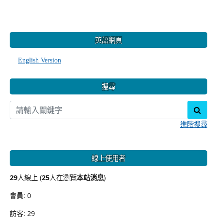
:::
英語網頁
English Version
搜尋
sear
進階搜尋
線上使用者
29
人線上 (
25
人在瀏覽
本站消息
)
會員: 0
訪客: 29