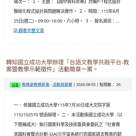
4樓401會議室（地址：桃園市大溪區康莊路641號） 四、
報名對象:社群成員及有興趣教師 五、 報名方式:請上「全
國教師在職進修資訊網」，搜尋各場次課程代碼。各場次
報名名額：30人，研習時數：...
觀看完整文章
轉知桃園市立大溪國民中學辦理桃園市大溪自造
教育及科技中心115年八月份教師研習計畫。
-
| 2026-08-05 | 點閱數： 22
教務處教務幹事
活動與競賽
公告
一、 依據桃園市政府教育局 115 年 7 月 8 日 桃教資字第
1150057904號函辦理。 二、 各場次主題內容如下： (一)
場次一： １、 主題：【國中資科非專】共備P-1程式設計