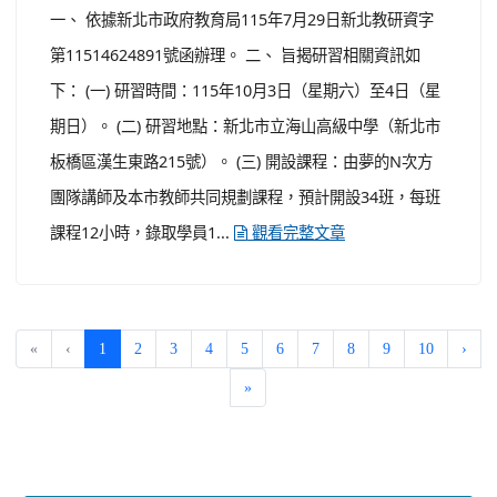
函辦理。 二、 旨揭研習資訊如下： (一) 研習時間：115年
8月20日(星期四)上午8時50分至下午4時10分。 (二) 研習
對象：高中職特教教師、國中小特教教師及特殊教育相關
輔導人員。 (三) 研習地點：中原大學全人教育村南棟 2 樓
207 教室（地址：桃園市中壢區中北路 200 號）。 ...
觀看完整文章
轉知教育部國民及學前教育署委託新北市政府教
育局辦理「115年度教師專業成長研習實施計畫
－夢的N次方素養工作坊新北場」計畫。
-
| 2026-08-03 | 點閱數： 30
教務處教務幹事
活動與競賽
公告
一、 依據新北市政府教育局115年7月29日新北教研資字