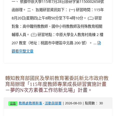
性-使用者需求為本的永續發展計畫」（2024年8月至2027
年7月，計畫主持人：成大台灣文學系陳麗君教授）辦理。
三、 成大為鼓勵推廣全國台語教師熟悉運用「台語文教學
共融平台」（以下稱本平台，
），特辦理旨揭活動...
https://www.taigiedu.com/
觀看完
整文章
轉知中原大學辦理「ERB03壓力管理及放鬆訓練
－芳香療法於自我照護與自我覺察之應用」研習
一案。
-
| 2026-08-03 | 點閱數： 38
教務處教務幹事
活動與競賽
公告
一、 依據中原大學115年7月28日原研字第1150002658號