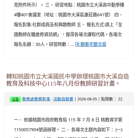
管法規查詢系統（
）下載。 三、
https://edu.law.moe.gov.tw
若對本法規條文有任何疑問，請逕洽教育部國際及兩岸教
育 司戴小姐，電話：（02）7736-6314。
轉知桃園市立大溪高級中等學校115學年度第一
學期『教育桌遊及數位遊戲發展教師社群』辦理
教師增能研習系列工作坊，詳細場次資訊如附
件，邀請本校教師報名參加。
-
| 2026-08-05 | 點閱數： 25
教務處教務幹事
活動與競賽
公告
一、 依據教育部高中優質化輔助方案辦理。 二、 研習時
間：週一13:00至15:00或16:00 （各場次內容及時間，詳
見附件所示）。 三、 研習地點：桃園市立大溪高中勤學樓