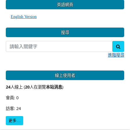
第11514624891號函辦理。 二、 旨揭研習相關資訊如
下： (一) 研習時間：115年10月3日（星期六）至4日（星
期日）。 (二) 研習地點：新北市立海山高級中學（新北市
板橋區漢生東路215號）。 (三) 開設課程：由夢的N次方
團隊講師及本市教師共同規劃課程，預計開設34班，每班
課程12小時，錄取學員1...
觀看完整文章
(current)
«
‹
1
2
3
4
5
6
7
8
9
10
›
»
:::
英語網頁