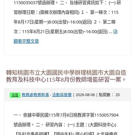
為網羅命題教師及提升教師之評量觀念與命題技術，相關
事項如下： (一) 報名資格：公、私立國民中學及高級中等
學校具教育熱忱之現職教師(各科規定請詳閱附件之實施計
畫)。 (二) 研習日期： １、 寫作測驗：115年10月16日(星
期五)。 ...
觀看完整文章
轉知桃園市政府戶外教育及海洋教育中心辦理
2026年桃園地景藝術節教師研習，請本校教師踴
躍報名參加。
-
| 2026-08-06 | 點閱數： 21
教務處教務幹事
活動與競賽
公告
一、 依據桃園市政府教育局115年4月20日桃教小字第
1150035037號函辦理。 二、 旨接研習資訊如下： (一) 研