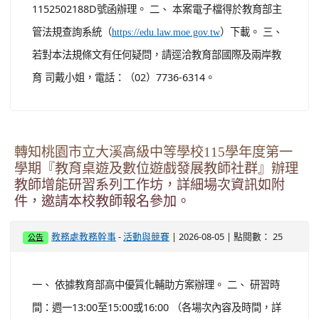
數5%(本局115年8月3日桃教資字第1150072406號函)，爰
辦理旨揭研習課程，相關訊息摘錄如下： (一) 研習名稱：
B3數位教學指引培力工作坊。 (二) 日期及時間：115年10
月7日（星期三）下午1時...
觀看完整文章
轉知「教育部對外華語教學能力認證考試規費收
費標準」第2條，業經教育部於中華民國115年7
月30日以臺教文(六)字第1152502188A號令修正
發布，茲檢送發布令影本及修正條文各1份。
-
| 2026-08-05 | 點閱數： 16
教務處教務幹事
活動與競賽
公告
一、 依據教育部115年7月30日臺教文(六)字第
1152502188D號函辦理。 二、 本案電子檔得於教育部主