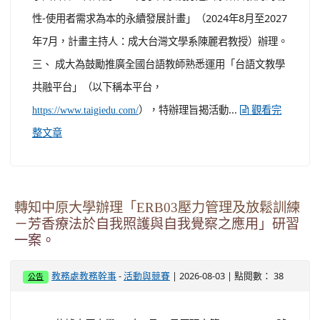
模組化程式設計與問題解決實作。 ２、 時間：115年8月
25日(週二)，09:00~16:00，六小時。 ３、 報名資訊：...
觀看完整文章
轉知國立成功大學辦理「台語文教學共融平台-教
案暨教學示範徵件」活動簡章一案。
-
| 2026-08-05 | 點閱數： 26
教務處教務幹事
活動與競賽
公告
一、 依據國立成功大學115年7月30日成大文院字第
1152102570 號函辦理。 二、 本活動係國立成功大學（以
下簡稱成大）執行國家科學及技術委員會委託之「社會需
求國科會整合計劃-以AI元宇宙系統打造國家語言教育的韌