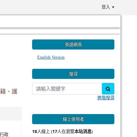
登入
:::
英語網頁
English Version
搜尋
search
戶籍、護
進階搜尋
線上使用者
18
人線上 (
17
人在瀏覽
本站消息
)
事行政