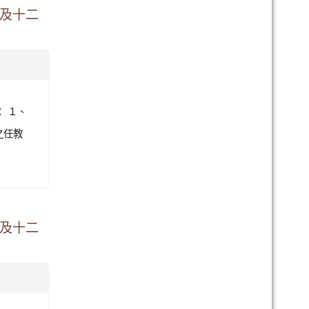
劃及十二
： １、
之任教
劃及十二