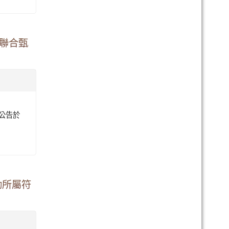
師聯合甄
起公告於
勵所屬符