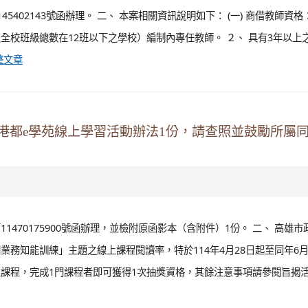
45402143號函辦理。 二、 本案相關資訊說明如下： (一) 商借教師資格
校班級總數在12班以下之學校）編制內專任教師。 ２、 具有3年以上
整文章
港都e學苑線上學習活動辦法1份，請查照並鼓勵所屬
11470175900號函辦理，並檢附原函影本（含附件）1份。 二、 高雄市
務知能訓練」主題之線上課程閱讀率，特於114年4月28日起至同年6月
課程，完成1門課程者即可獲得1次抽獎資格，其餘注意事項請參閱旨揭