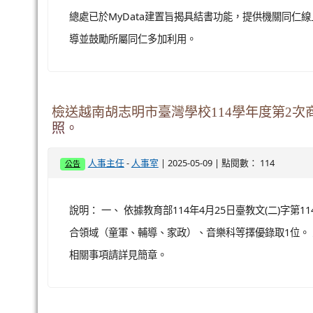
總處已於MyData建置旨揭具結書功能，提供機關同仁
導並鼓勵所屬同仁多加利用。
檢送越南胡志明市臺灣學校114學年度第2
照。
-
| 2025-05-09 | 點閱數： 114
人事主任
人事室
公告
說明： 一、 依據教育部114年4月25日臺教文(二)字第
合領域（童軍、輔導、家政）、音樂科等擇優錄取1位。 三
相關事項請詳見簡章。