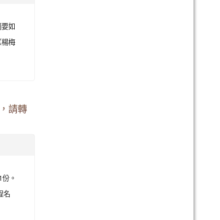
摘要如
（楊梅
習，請轉
1份。
程名