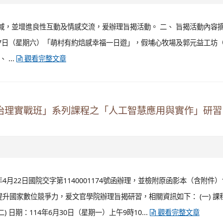
域，並增進良性互動及情感交流，爰辦理旨揭活動。 二、 旨揭活動內容
年5月17日（星期六）「萌村有約焙感幸福一日遊」，假埔心牧場及郭元益工坊
...
觀看完整文章
公務治理實戰班」系列課程之「人工智慧應用與實作」研
4月22日國院交字第1140001174號函辦理，並檢附原函影本（含附件）
升國家數位競爭力，爰文官學院辦理旨揭研習，相關資訊如下： (一) 課
日期：114年6月30日（星期一）上午9時10...
觀看完整文章