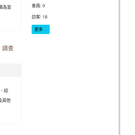
會員: 0
廣為宣
訪客: 18
更多…
，請查
科、綜
及其他