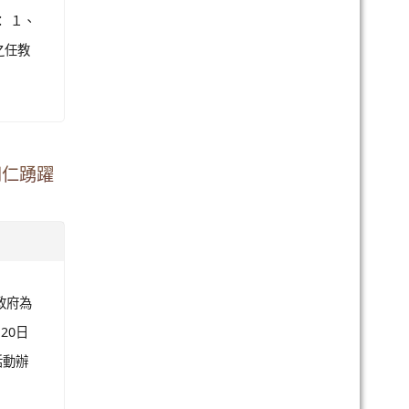
： １、
之任教
同仁踴躍
政府為
20日
活動辦