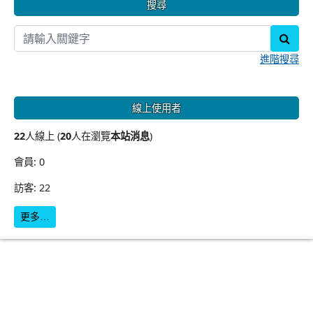
搜尋
sear
進階搜尋
線上使用者
22
人線上 (
20
人在瀏覽
本站消息
)
會員: 0
訪客: 22
更多…