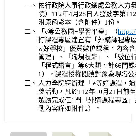
一、
依行政院人事行政總處公務人力
院）112年4月28日人發數字第11
附原函影本（含附件）1份。
二、
「e等公務園+學習平臺」（
https:
打課程專區建置有「外購課程專區」
w好學校」優質數位課程，內容
管理」、「職場技能」、「數位
「程式語言」等6大類，計66門
1），課程授權閱讀對象為現職公
三、
人力學院特辦理「 e等好課程，邁
獎活動，凡於112年10月21日前
選讀完成任1門「外購課程專區」
動內容詳如附件2）。