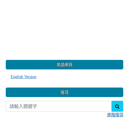
:::
英語網頁
English Version
搜尋
sear
進階搜尋