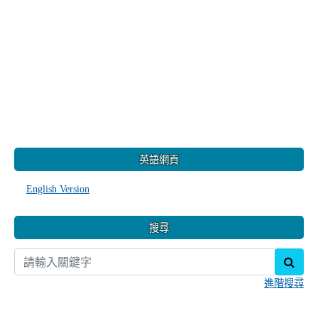
:::
英語網頁
English Version
搜尋
sear
進階搜尋