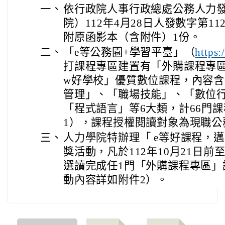
一、
依行政院人事行政總處公務人力
院）112年4月28日人發數字第11
附原函影本（含附件）1份。
二、
「e等公務園+學習平臺」（
https:
打課程專區建置有「外購課程專區」
w好學校」優質數位課程，內容
管理」、「職場技能」、「數位
「程式語言」等6大類，計66門
1），課程授權閱讀對象為現職公
三、
人力學院特辦理「 e等好課程，邁
獎活動，凡於112年10月21日前
選讀完成任1門「外購課程專區」
動內容詳如附件2）。