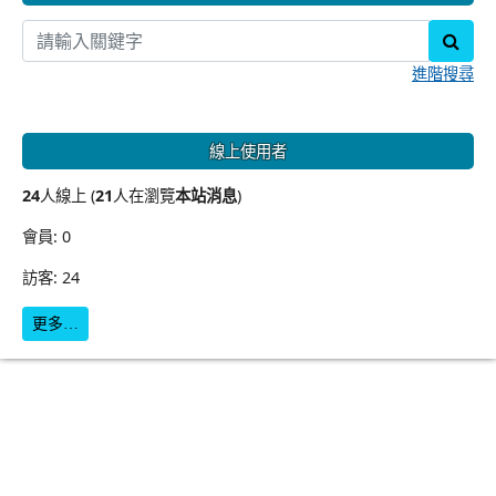
sear
進階搜尋
線上使用者
24
人線上 (
21
人在瀏覽
本站消息
)
會員: 0
訪客: 24
更多…