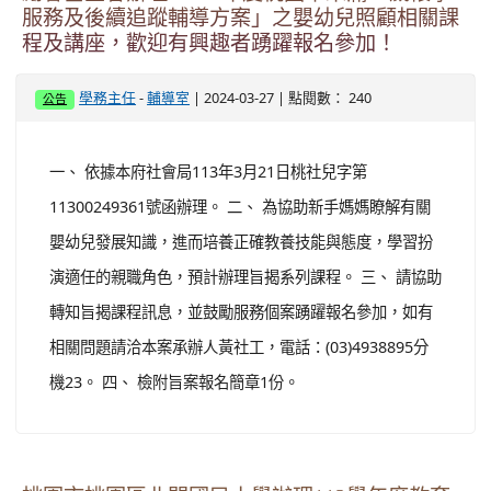
服務及後續追蹤輔導方案」之嬰幼兒照顧相關課
程及講座，歡迎有興趣者踴躍報名參加！
-
| 2024-03-27 | 點閱數： 240
學務主任
輔導室
公告
一、 依據本府社會局113年3月21日桃社兒字第
11300249361號函辦理。 二、 為協助新手媽媽瞭解有關
嬰幼兒發展知識，進而培養正確教養技能與態度，學習扮
演適任的親職角色，預計辦理旨揭系列課程。 三、 請協助
轉知旨揭課程訊息，並鼓勵服務個案踴躍報名參加，如有
相關問題請洽本案承辦人黃社工，電話：(03)4938895分
機23。 四、 檢附旨案報名簡章1份。