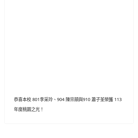
恭喜本校 801李采玲、904 陳宗頡與910 蕭子荃榮獲 113
年度桃園之光！