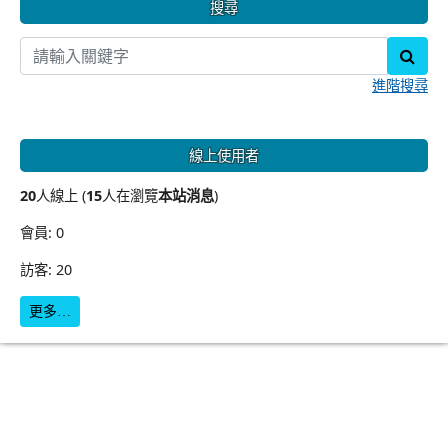
搜尋
sear
進階搜尋
線上使用者
20
人線上 (
15
人在瀏覽
本站消息
)
會員: 0
訪客: 20
更多…