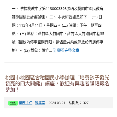
一、 依據桃教中字第1130003398號函及桃園市國民教育
輔導團精進計畫辦理。 二、 本次研習訊息如下： (一) 日
期：113年4月11日，星期四。 (二) 時間：下午一點至四
點。 (三) 地點：蘆竹區大竹國中，蘆竹區大竹路國中巷35
號（因校內停車空間有限，請儘量共乘或停放於周邊停車
格）。 (四) 對象：蘆竹...
觀看完整文章
桃園市桃園區會稽國民小學辦理「培養孩子發光
發亮的四大關鍵」講座，歡迎有興趣者踴躍報名
參加！
-
| 2024-03-21 | 點閱數： 327
學務主任
輔導室
公告