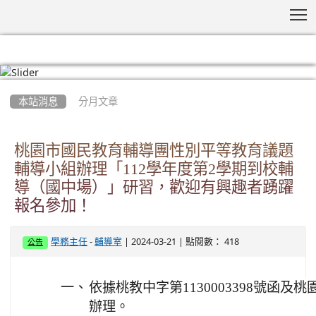
T
:::
本站消息
分月文章
桃園市國民教育輔導團性別平等教育議題
輔導小組辦理「112學年度第2學期到校輔
導（國中場）」研習，歡迎有興趣者踴躍
報名參加！
-
| 2024-03-21 | 點閱數： 418
學務主任
輔導室
公告
一、
依據桃教中字第1130003398號函
辦理。