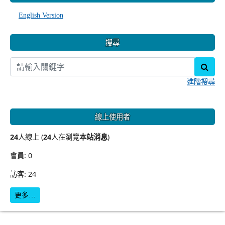
English Version
搜尋
sear
進階搜尋
線上使用者
24
人線上 (
24
人在瀏覽
本站消息
)
會員: 0
訪客: 24
更多…