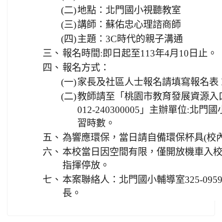
(二)
地點：北門國小視聽教室
(三)
講師：蘇佑忠心理諮商師
(四)
主題：3C時代的親子溝通
三、
報名時間:即日起至113年4月10日止。
四、
報名方式：
(一)
家長及社區人士報名請填寫報名表 或掃
(二)
教師請至「桃園市教育發展資源入口
012-240300005」主辦單位:
習時數。
五、
為響應環保，當日請自備環保杯具(校
六、
本校當日因空間有限，僅開放機車入
指揮停放。
七、
本案聯絡人：北門國小輔導室325-095
長。