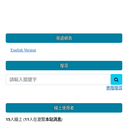
:::
英語網頁
English Version
搜尋
sear
進階搜尋
線上使用者
15
人線上 (
11
人在瀏覽
本站消息
)