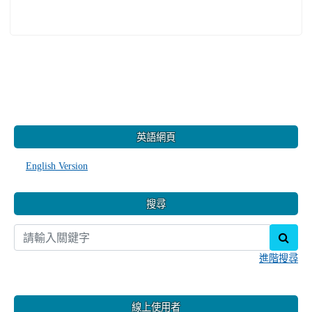
:::
英語網頁
English Version
搜尋
sear
進階搜尋
線上使用者