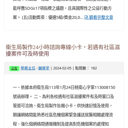
能呼應SDGs17項指標之議題，且具國際性之公益行動方
案。 (五)活動獎項：優選5組/獎金20,0...
觀看完整文章
衛生局製作24小時諮詢專線小卡，若遇有社區滋
擾案件可及時使用
-
| 2024-02-05 | 點閱數： 182
學務主任
輔導室
公告
一、依據本府衛生局113年1月24日桃衛心字第113008150
號函辦理。 二、為利各校遇有社區滋擾案件有及時窗口及
管道可洽詢，衛生局製作旨揭小卡，供快速記憶及使用，
期讓網絡間能熟悉社區危機個案緊急護送就醫相關處理流
程、強化個網絡間通報機制及提高對危機個案的處理知