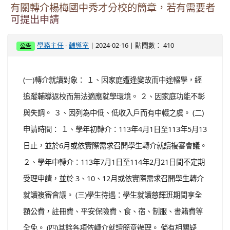
有關轉介楊梅國中秀才分校的簡章，若有需要者
可提出申請
-
| 2024-02-16 | 點閱數： 410
學務主任
輔導室
公告
(一)轉介就讀對象： １、因家庭遭逢變故而中途輟學，經
追蹤輔導返校而無法適應就學環境。 ２、因家庭功能不彰
與失調。 ３、因列為中低、低收入戶而有中輟之虞。 (二)
申請時間： １、學年初轉介：113年4月1日至113年5月13
日止，並於6月或依實際需求召開學生轉介就讀複審會議。
２、學年中轉介：113年7月1日至114年2月21日間不定期
受理申請，並於 3、10、12月或依實際需求召開學生轉介
就讀複審會議。 (三)學生待遇：學生就讀慈輝班期間享全
額公費，註冊費、平安保險費、食、宿、制服、書籍費等
全免。 (四)其餘各項依轉介就讀簡章辦理。 倘有相關疑