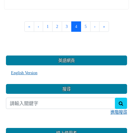
(current)
«
‹
1
2
3
4
5
›
»
:::
英語網頁
English Version
搜尋
sear
進階搜尋
線上使用者