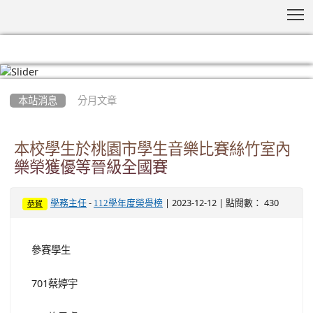
T
:::
本站消息
分月文章
本校學生於桃園市學生音樂比賽絲竹室內
樂榮獲優等晉級全國賽
-
| 2023-12-12 | 點閱數： 430
學務主任
112學年度榮譽榜
恭賀
參賽學生
701蔡婷宇