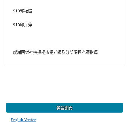
910郭耘愷
910邱卉萍
感謝國樂社指揮楊杰儒老師及分部課程老師指導
:::
英語網頁
English Version