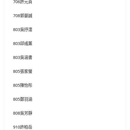
706許元貞
708郭晏誠
803吳抒澐
803邱彧薰
803吳涵書
805張家螢
805陳怡彤
805鄭羽涵
808吳芳靜
910許柏岳