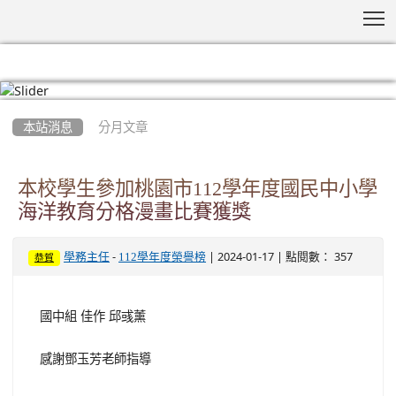
T
:::
本站消息
分月文章
本校學生參加桃園市112學年度國民中小學
海洋教育分格漫畫比賽獲獎
-
| 2024-01-17 | 點閱數： 357
學務主任
112學年度榮譽榜
恭賀
國中組 佳作 邱彧薰
感謝鄧玉芳老師指導