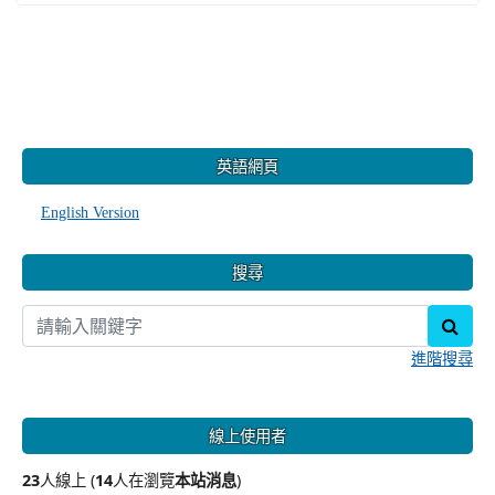
:::
英語網頁
English Version
搜尋
sear
進階搜尋
線上使用者
23
人線上 (
14
人在瀏覽
本站消息
)