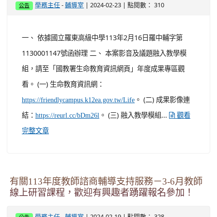
-
| 2024-02-23 | 點閱數： 310
學務主任
輔導室
公告
一、 依據國立羅東高級中學113年2月16日羅中輔字第
1130001147號函辦理 二、 本案影音及議題融入教學模
組，請至「國教署生命教育資訊網頁」年度成果專區觀
看。 (一) 生命教育資訊網：
。 (二) 成果影像連
https://friendlycampus.k12ea.gov.tw/Life
結：
。 (三) 融入教學模組...
https://reurl.cc/bDm26l
觀看
完整文章
有關113年度教師諮商輔導支持服務－3-6月教師
線上研習課程，歡迎有興趣者踴躍報名參加！
-
| 2024-02-19 | 點閱數： 328