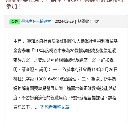
展歷程要注意！」講座，歡迎有興趣者踴躍報名
參加！
-
| 2024-02-29 | 點閱數： 401
學務主任
輔導室
公告
主旨： 轉知本府社會局委託財團法人勵馨社會福利事業基
金會辦理「113年度桃園市未滿20歲懷孕服務及後續追蹤
輔導方案」之嬰幼兒照顧相關課程及講座一案 ，詳如說
明，請查照。 說明： 一、 依據本府社會局113年2月26日
桃社兒字第11300164591號函辦理。 二、 為協助新手媽
媽瞭解有關嬰幼兒發展知識，進而培養正確教養技能與態
度，學習扮演適任的親職角色，預計辦理旨揭課程，課程
資訊如下： ...
觀看完整文章