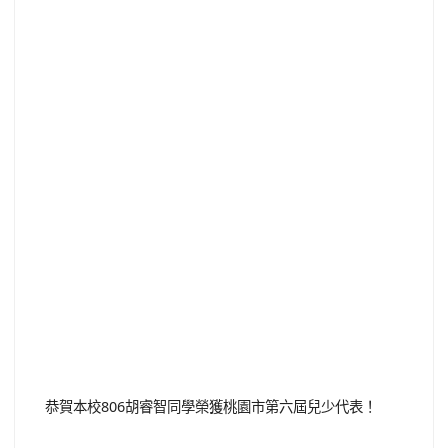
恭賀本校806胡睿智同學榮獲桃園市第六屆兒少代表！