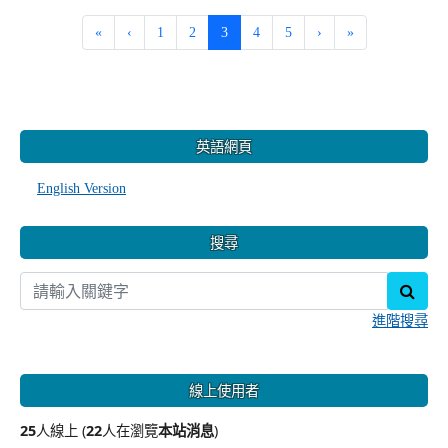
(current)
«
‹
1
2
3
4
5
›
»
:::
英語網頁
English Version
搜尋
sear
進階搜尋
線上使用者
25
人線上 (
22
人在瀏覽
本站消息
)