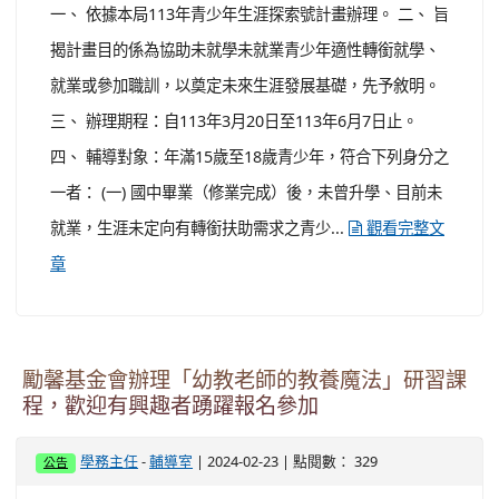
一、 依據本局113年青少年生涯探索號計畫辦理。 二、 旨
揭計畫目的係為協助未就學未就業青少年適性轉銜就學、
就業或參加職訓，以奠定未來生涯發展基礎，先予敘明。
三、 辦理期程：自113年3月20日至113年6月7日止。
四、 輔導對象：年滿15歲至18歲青少年，符合下列身分之
一者： (一) 國中畢業（修業完成）後，未曾升學、目前未
就業，生涯未定向有轉銜扶助需求之青少...
觀看完整文
章
勵馨基金會辦理「幼教老師的教養魔法」研習課
程，歡迎有興趣者踴躍報名參加
-
| 2024-02-23 | 點閱數： 329
學務主任
輔導室
公告