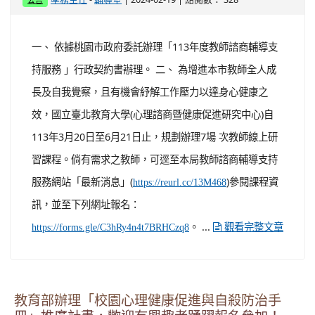
學務主任
輔導室
公告
一、 依據桃園市政府委託辦理「113年度教師諮商輔導支
持服務 」行政契約書辦理。 二、 為增進本市教師全人成
長及自我覺察，且有機會紓解工作壓力以達身心健康之
效，國立臺北教育大學(心理諮商暨健康促進研究中心)自
113年3月20日至6月21日止，規劃辦理7場 次教師線上研
習課程。倘有需求之教師，可逕至本局教師諮商輔導支持
服務網站「最新消息」(
)參閱課程資
https://reurl.cc/13M468
訊，並至下列網址報名：
。 ...
https://forms.gle/C3hRy4n4t7BRHCzq8
觀看完整文章
教育部辦理「校園心理健康促進與自殺防治手