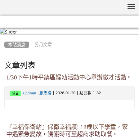
T
:::
本站消息
分月文章
文章列表
1/30下午1時平鎮區婦幼活動中心舉辦徵才活動。
-
| 2026-01-20 | 點閱數： 82
gladmin
跑馬燈
公告
『幸福保衛站』保衛幸福讚! 18歲以下學童，家
中遇緊急變故，饑餓時可至超商求助取餐。