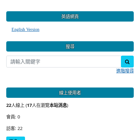
:::
英語網頁
English Version
搜尋
sear
進階搜尋
線上使用者
22
人線上 (
17
人在瀏覽
本站消息
)
會員: 0
訪客: 22