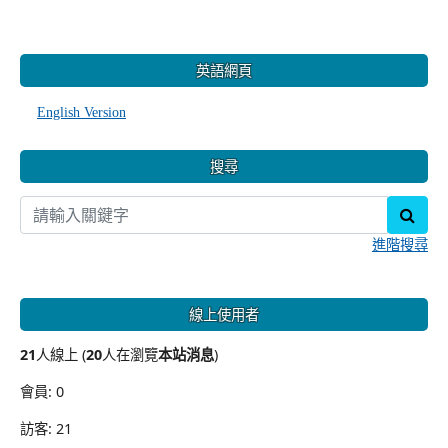
:::
英語網頁
English Version
搜尋
sear
進階搜尋
線上使用者
21
人線上 (
20
人在瀏覽
本站消息
)
會員: 0
訪客: 21