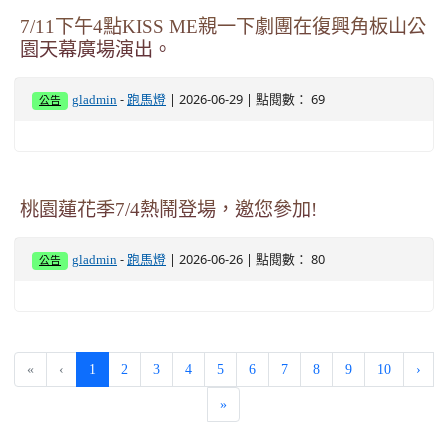
7/11下午4點KISS ME親一下劇團在復興角板山公
園天幕廣場演出。
-
| 2026-06-29 | 點閱數： 69
gladmin
跑馬燈
公告
桃園蓮花季7/4熱鬧登場，邀您參加!
-
| 2026-06-26 | 點閱數： 80
gladmin
跑馬燈
公告
(current)
«
‹
1
2
3
4
5
6
7
8
9
10
›
»