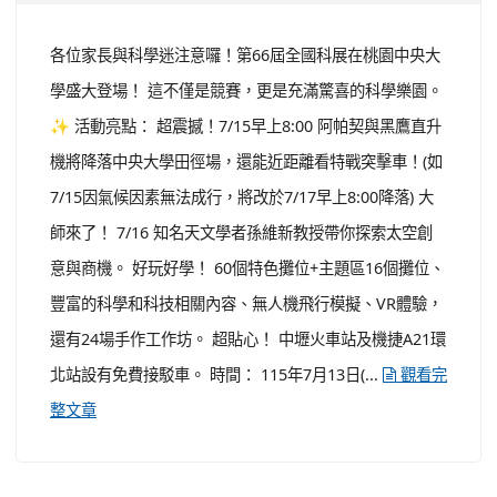
各位家長與科學迷注意囉！第66屆全國科展在桃園中央大
學盛大登場！ 這不僅是競賽，更是充滿驚喜的科學樂園。
✨ 活動亮點： 超震撼！7/15早上8:00 阿帕契與黑鷹直升
機將降落中央大學田徑場，還能近距離看特戰突擊車！(如
7/15因氣候因素無法成行，將改於7/17早上8:00降落) 大
師來了！ 7/16 知名天文學者孫維新教授帶你探索太空創
意與商機。 好玩好學！ 60個特色攤位+主題區16個攤位、
豐富的科學和科技相關內容、無人機飛行模擬、VR體驗，
還有24場手作工作坊。 超貼心！ 中壢火車站及機捷A21環
北站設有免費接駁車。 時間： 115年7月13日(...
觀看完
整文章