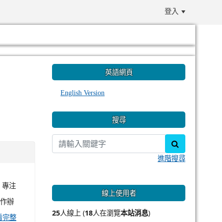
登入
:::
英語網頁
English Version
搜尋
search
進階搜尋
、專注
線上使用者
合作辦
25
人線上 (
18
人在瀏覽
本站消息
)
看完整