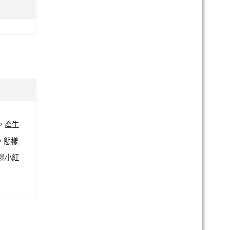
用，產生
，態樣
迷小紅