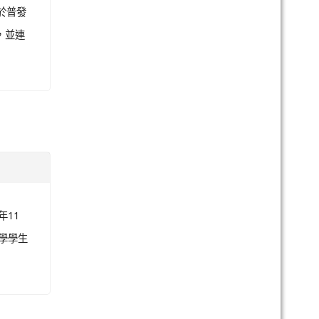
於普發
，並連
年11
小學學生