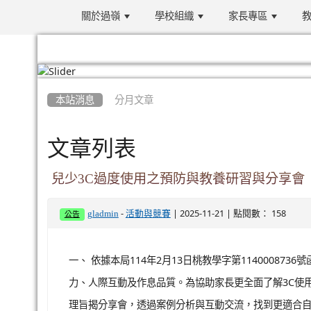
關於過嶺
學校組織
家長專區
教
:::
本站消息
分月文章
文章列表
兒少3C過度使用之預防與教養研習與分享會
-
| 2025-11-21 | 點閱數： 158
gladmin
活動與競賽
公告
一、 依據本局114年2月13日桃教學字第11400087
力、人際互動及作息品質。為協助家長更全面了解3C使
理旨揭分享會，透過案例分析與互動交流，找到更適合自己孩子