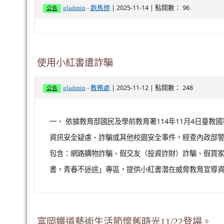
-
| 2025-11-14 | 點閱數： 96
gladmin
跑馬燈
公告
使用小紅書遭詐騙
-
| 2025-11-12 | 點閱數： 248
gladmin
教務處
公告
一、 依據教育部國民及學前教育署114年11月4日臺教國署
資訊安全疑慮、詐騙或其他校園安全事件，經查內政部警政
包含：網路購物詐騙、假交友（投資詐財）詐騙、假買家
書，青春不迷途」專區，提供小紅書潛在威脅教育宣導資源
富岡鐵道藝術生活節懷舊時光11/22登場。