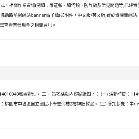
式，相關作業資訊(例如：誰能領、如何領、防詐騙及常見問題等)已建置
助將前揭網站banner電子檔(如附件，中文版/英文版)置於貴機關網站
民眾查看普發現金之相關資訊。
14010049號函辦理。 二、 旨揭活動內容摘錄如下： (一) 活動時間：114
活動地點：桃園市中壢區自立國民小學書海樓2樓視聽教室。 (三) 參加對象：中