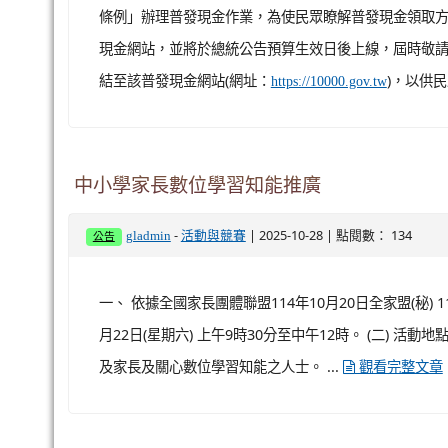
條例」辦理普發現金作業，為使民眾瞭解普發現金領取方
現金網站，並將於總統公告預算生效日後上線，屆時敬請協
結至該普發現金網站(網址：
)，以供
https://10000.gov.tw
中小學家長數位學習知能推廣
-
| 2025-10-28 | 點閱數： 134
gladmin
活動與競賽
公告
一、 依據全國家長團體聯盟114年10月20日全家盟(秘) 1
月22日(星期六) 上午9時30分至中午12時。 (二) 
及家長及關心數位學習知能之人士。 ...
觀看完整文章