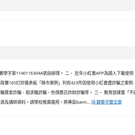
學字第1140116304A號函辦理。 二、 近年小紅書APP為國人下載使
署165打詐儀表板「縣市案例」列有423件因使用小紅書遭詐騙之案例
騙賣家詐騙、假求職詐騙、色情應召詐財詐騙等。 三、 教育部建置「不
及講師資料，請學校推廣運用，將專區bann...
觀看完整文章