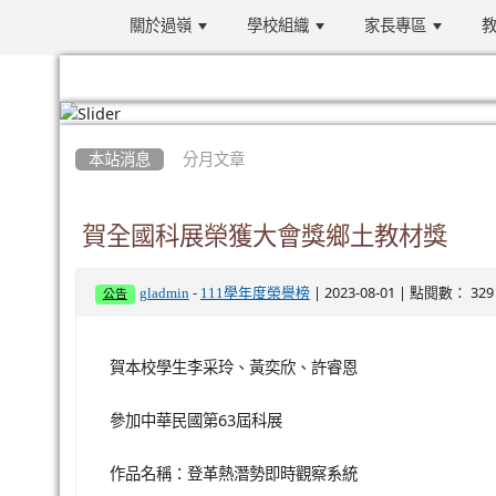
關於過嶺
學校組織
家長專區
教
:::
本站消息
分月文章
賀全國科展榮獲大會獎鄉土教材獎
-
| 2023-08-01 | 點閱數： 329
gladmin
111學年度榮譽榜
公告
賀本校學生李采玲、黃奕欣、許睿恩
參加中華民國第63屆科展
作品名稱：登革熱潛勢即時觀察系統