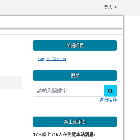
登入
:::
英語網頁
English Version
搜尋
search
進階搜尋
線上使用者
17
人線上 (
16
人在瀏覽
本站消息
)