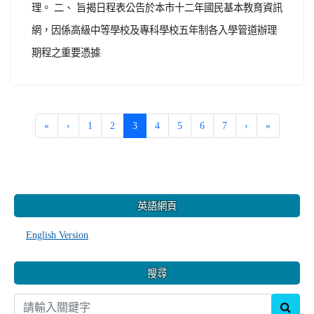
理。 二、 旨揭日程表公告於本市十二年國民基本教育資訊
網，因係高級中等學校及專科學校五年制各入學管道辦理
期程之重要憑據
(current)
«
‹
1
2
3
4
5
6
7
›
»
:::
英語網頁
English Version
搜尋
sear