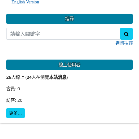
English Version
搜尋
sear
進階搜尋
線上使用者
26
人線上 (
24
人在瀏覽
本站消息
)
會員: 0
訪客: 26
更多…