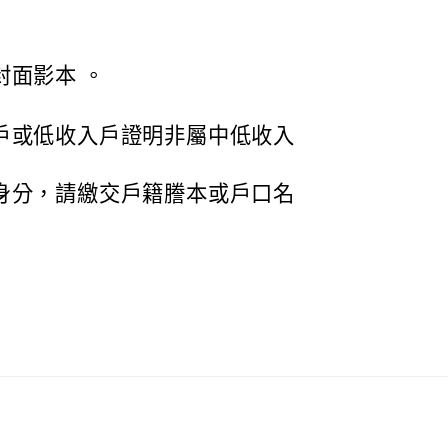
封面影本 。
戶或低收入戶證明非屬中低收入
身分，請繳交戶籍謄本或戶口名