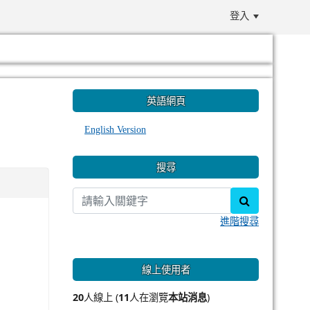
登入
:::
英語網頁
English Version
搜尋
search
進階搜尋
線上使用者
20
人線上 (
11
人在瀏覽
本站消息
)