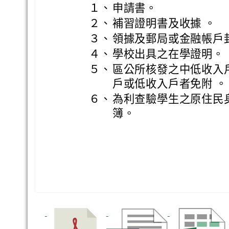
１、
申請書。
２、
補習證明書及收據 。
３、
領據及郵局或金融帳戶
４、
學校出具之在學證明。
５、
區公所核發之中低收入
戶或低收入戶者免附 。
６、
為利查驗學生之原住民
簿。