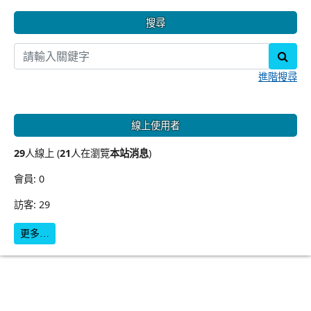
搜尋
sear
進階搜尋
線上使用者
29
人線上 (
21
人在瀏覽
本站消息
)
會員: 0
訪客: 29
更多…