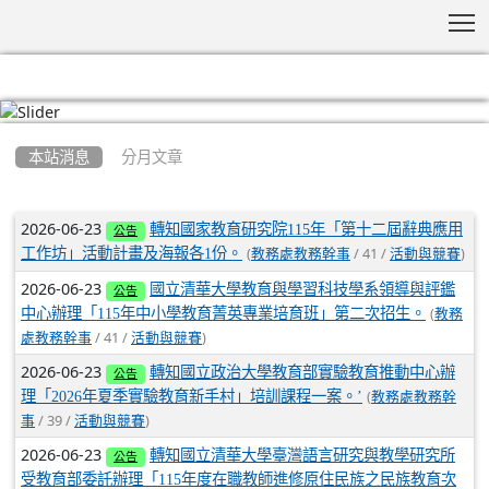
T
:::
本站消息
分月文章
文章列表
2026-06-23
轉知國家教育研究院115年「第十二屆辭典應用
公告
(
/ 41 /
)
工作坊」活動計畫及海報各1份。
教務處教務幹事
活動與競賽
2026-06-23
國立清華大學教育與學習科技學系領導與評鑑
公告
(
中心辦理「115年中小學教育菁英專業培育班」第二次招生。
教務
/ 41 /
)
處教務幹事
活動與競賽
2026-06-23
轉知國立政治大學教育部實驗教育推動中心辦
公告
(
理「2026年夏季實驗教育新手村」培訓課程一案。’
教務處教務幹
/ 39 /
)
事
活動與競賽
2026-06-23
轉知國立清華大學臺灣語言研究與教學研究所
公告
受教育部委託辦理「115年度在職教師進修原住民族之民族教育次