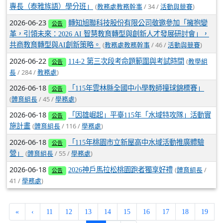
(
/ 34 /
)
專長（泰雅族語）學分班」
教務處教務幹事
活動與競賽
2026-06-23
轉知旭聯科技股份有限公司敬邀參加「擁抱變
公告
革，引領未來：2026 AI 智慧教育轉型與創新人才發展研討會」，
(
/ 46 /
)
共商教育轉型與AI創新策略。
教務處教務幹事
活動與競賽
2026-06-22
(
114-2 第三次段考命題範圍與考試時間
教學組
公告
/ 284 /
)
長
教務處
2026-06-18
「115年雲林縣全國中小學教師撞球錦標賽」
公告
(
/ 45 /
)
體育組長
學務處
2026-06-18
「因雄崛起」平臺115年「水域特攻隊」活動實
公告
(
/ 116 /
)
施計畫
體育組長
學務處
2026-06-18
「115年桃園市立新屋高中水域活動推廣體驗
公告
(
/ 55 /
)
營」
體育組長
學務處
2026-06-18
(
/
2026神戶馬拉松桃園跑者獨享好禮
體育組長
公告
41 /
)
學務處
«
‹
11
12
13
14
15
16
17
18
19