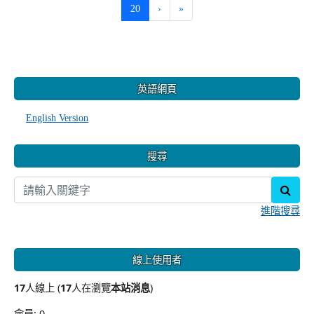
(current)
20
›
»
:::
英語網頁
English Version
搜尋
sear
進階搜尋
線上使用者
17
人線上 (
17
人在瀏覽
本站消息
)
會員: 0