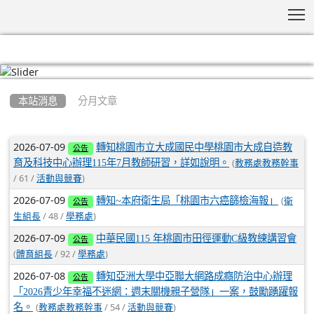
T
:::
本站消息
分月文章
文章列表
2026-07-09
轉知桃園市立大成國民中學桃園市大成自造教
公告
(
育及科技中心辦理115年7月教師研習，詳如說明。
教務處教務幹事
/ 61 /
)
活動與競賽
2026-07-09
(
轉知~本府衛生局「桃園市六癌篩檢海報」
衛
公告
/ 48 /
)
生組長
學務處
2026-07-09
中華民國115 年桃園市田徑運動C級教練講習會
公告
(
/ 92 /
)
體育組長
學務處
2026-07-08
轉知亞洲大學中亞聯大網路成癮防治中心辦理
公告
「2026青少年幸福不迷網：週末關機親子營隊」一案，鼓勵踴躍報
(
/ 54 /
)
名。
教務處教務幹事
活動與競賽