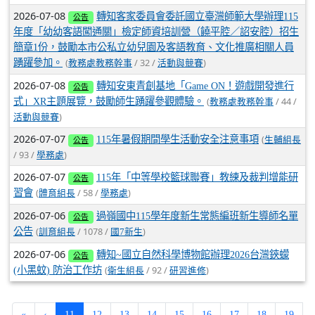
2026-07-08
轉知客家委員會委託國立臺灣師範大學辦理115
公告
年度「幼幼客語闖通關」檢定師資培訓營（饒平腔／詔安腔）招生
簡章1份，鼓勵本市公私立幼兒園及客語教育、文化推廣相關人員
(
/ 32 /
)
踴躍參加。
教務處教務幹事
活動與競賽
2026-07-08
轉知安東青創基地「Game ON！遊戲開發進行
公告
(
/ 44 /
式」XR主題展覽，鼓勵師生踴躍參觀體驗。
教務處教務幹事
)
活動與競賽
2026-07-07
(
115年暑假期間學生活動安全注意事項
生輔組長
公告
/ 93 /
)
學務處
2026-07-07
115年「中等學校籃球聯賽」教練及裁判增能研
公告
(
/ 58 /
)
習會
體育組長
學務處
2026-07-06
過嶺國中115學年度新生常態編班新生導師名單
公告
(
/ 1078 /
)
公告
訓育組長
國7新生
2026-07-06
轉知~國立自然科學博物館辦理2026台灣鋏蠓
公告
(
/ 92 /
)
(小黑蚊) 防治工作坊
衛生組長
研習進修
(current)
«
‹
11
12
13
14
15
16
17
18
19