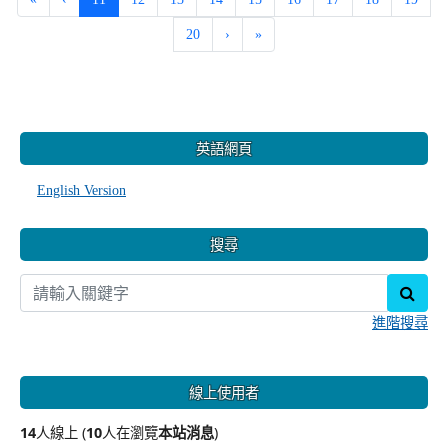
20
›
»
:::
英語網頁
English Version
搜尋
sear
進階搜尋
線上使用者
14
人線上 (
10
人在瀏覽
本站消息
)