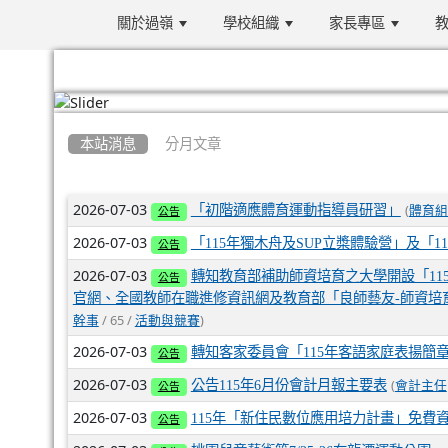
關於過嶺
學校組織
家長專區
教
:::
本站消息
分月文章
文章列表
2026-07-03
(
「初階適應體育運動指導員研習」
體育組
公告
2026-07-03
「115年獨木舟及SUP立槳體驗營」及「1
公告
2026-07-03
轉知教育部補助師資培育之大學開設「1
公告
官網、全國教師在職進修資訊網及教育部「良師藝友-師資培育整合平臺」（網
/ 65 /
)
幹事
活動與競賽
2026-07-03
轉知客家委員會「115年客語家庭表揚簡
公告
2026-07-03
(
公告115年6月份會計月報主要表
會計主任
公告
2026-07-03
115年「新住民數位應用培力計畫」免費
公告