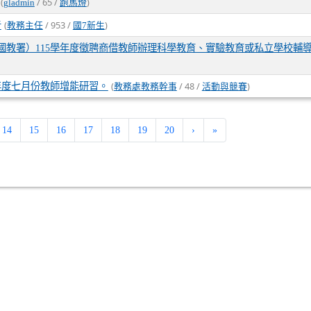
(
/ 65 /
)
gladmin
跑馬燈
(
/ 953 /
)
告
教務主任
國7新生
國教署）115學年度徵聘商借教師辦理科學教育、實驗教育或私立學校輔
(
/ 48 /
)
年度七月份教師增能研習。
教務處教務幹事
活動與競賽
rent)
14
15
16
17
18
19
20
›
»