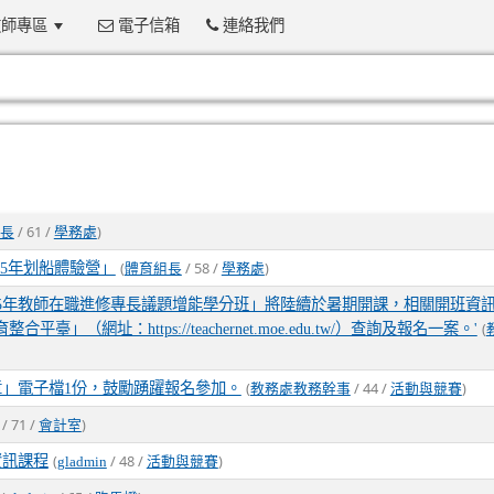
師專區
電子信箱
連絡我們
:::
/ 61 /
)
長
學務處
(
/ 58 /
)
15年划船體驗營」
體育組長
學務處
15年教師在職進修專長議題增能學分班」將陸續於暑期開課，相關開班資
(
址：https://teachernet.moe.edu.tw/）查詢及報名一案。'
(
/ 44 /
)
章」電子檔1份，鼓勵踴躍報名參加。
教務處教務幹事
活動與競賽
/ 71 /
)
會計室
(
/ 48 /
)
資訊課程
gladmin
活動與競賽