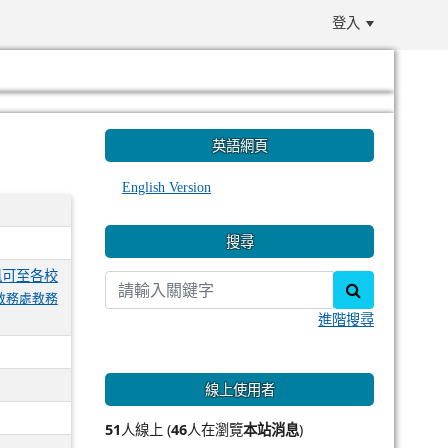
登入
:::
英語網頁
English Version
搜尋
訊可至各校
search
教務處教務
進階搜尋
線上使用者
51
人線上 (
46
人在瀏覽
本站消息
)