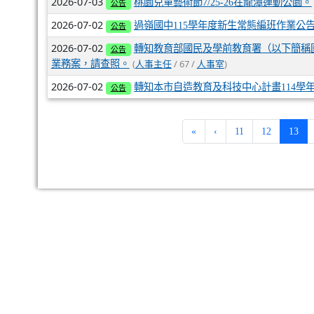
2026-07-03
桃園兒童藝術節7/25-26在龍潭運動公園。
公告
2026-07-02
過嶺國中115學年度新生常態編班作業公
公告
2026-07-02
轉知教育部國民及學前教育署（以下簡稱
公告
(
/ 67 /
)
業務案，請查照。
人事主任
人事室
2026-07-02
轉知本市自造教育及科技中心計畫114學
公告
(cur
«
‹
11
12
13