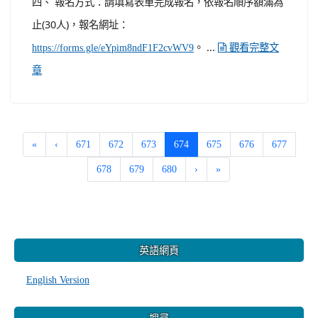
四、 報名方式：請填寫表單完成報名，依報名順序額滿為
止(30人)，報名網址：
。 ...
https://forms.gle/eYpim8ndF1F2cvWV9
觀看完整文
章
(current)
«
‹
671
672
673
674
675
676
677
678
679
680
›
»
:::
英語網頁
English Version