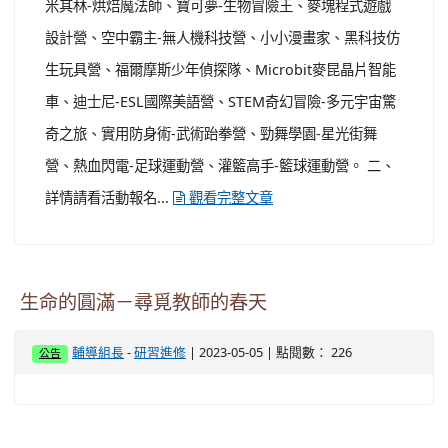
米其林-烘焙魔法師、寶可夢-生物冒險王、麥塊程式遊戲
設計營、空中霸主-無人機科技營、小小漫畫家、黑科技仿
生玩具營、福爾摩斯少年偵探隊、Microbit麥昆晶片智能
車、迪士尼-ESL國際美語營、STEM奇幻冒險-多元宇宙驚
奇之旅、實用防身術-武術跆拳營、勁舞學園-星光街舞
營、熱血閃電-足球運動營、灌籃高手-籃球運動營。 二、
詳情請看活動報名...
觀看完整文章
生命的圓滿－尋覓教師的春天
-
| 2023-05-05 | 點閱數： 226
輔導組長
研習進修
公告