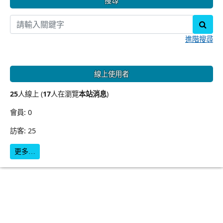
搜尋
sear
進階搜尋
線上使用者
25
人線上 (
17
人在瀏覽
本站消息
)
會員: 0
訪客: 25
更多…