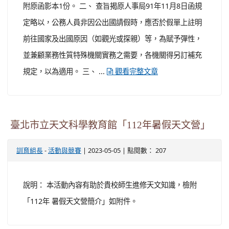
附原函影本1份。 二、 查旨揭原人事局91年11月8日函規
定略以，公務人員非因公出國請假時，應否於假單上註明
前往國家及出國原因（如觀光或探親）等，為賦予彈性，
並兼顧業務性質特殊機關實務之需要，各機關得另訂補充
規定，以為適用。 三、 ...
觀看完整文章
臺北市立天文科學教育館「112年暑假天文營」
-
| 2023-05-05 | 點閱數： 207
訓育組長
活動與競賽
說明： 本活動內容有助於貴校師生進修天文知識，檢附
「112年 暑假天文營簡介」如附件。