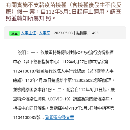
一、 依據教育部112年4月28日臺教師(一)字第
1120042577號函辦理。 二、 教育部為因應十二年國教課
綱之實施，設計提供符合學生的身心發展與呼應新課綱的
學習活動且為做為規劃美感教育活動時有所依據，委請國
家教育研究院編寫《素養導向美感學習活動設計與實施參
考指引》簡稱《美感學習指引》。 三、 《美感學習指引》
套書(二)（19冊），係納入以美感學習模組，結合藝文/科
技場館與社區生活空間之案例，爰為引領教師能靈活運用
《美感學習指引》融入學校本位課程中，辦理2場次實務教
學工作...
觀看完整文章
有關實施不支薪疫苗接種（含接種後發生不良反