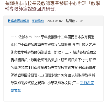
-
| 2023-05-02 | 點閱數： 431
人事主任
人事室
公告
說明： 一、 依行政院人事行政總處公務人力發展學院
（以下簡稱人力學院）112年4月28日人發數字第
1120800150號函辦理，並檢附原函影本（含附件）1份。
二、 「e等公務園+學習平臺」（
）
https://elearn.hrd.gov.tw/
於主打課程專區建置有「外購課程專區」，112年度精選
「Hahow好學校」優質數位課程，內容含括「商用外
語」、「經營管理」、「職場技能」、「數位行銷」...
觀看完整文章
有關桃市市校長及教師專業發展中心辦理「教學