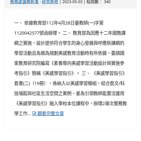
踐性之校長專業素養工作坊研習課程培育具備校長專業素
養知能以及實踐能力之中小學校長，中華民國中小學校長
協會及各縣市校長協會特辦理旨揭研習計畫，希冀透過計
畫之實施，全面增進中小學校長專業發展。 三、 旨揭計畫
將自112年5月6日至112年9月7日期間，採「3+6，3小時
(總綱說明課程)+6小時(專業素養課程)」共二階段辦理，相
關培訓期程、課程規劃及報名方式，請詳閱...
觀看完整
文章
有關教育部函轉國家教育研究院辦理「《素養導
向美感學習活動設計與實施參考指引》(二)推廣
工作坊」一案
-
| 2023-05-03 | 點閱數： 340
教務處課務幹事
研習進修