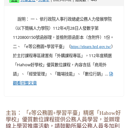
念日及節日實施辦法」、「桃園市市立高級中等以下學校
原住民族歲時祭儀日放假實施原則」及教育部國民及學前
教育署112年4月19日臺教國署原字第1120049536號函辦
理。 二、 依據「紀念日及節日實施辦法」第4條第6款規
定略以，原住民族歲時祭儀等民俗節日放假1日，各該原住
民族放假日期，由原住民族委員會（以下簡稱原民會...
觀看完整文章
主旨： 「e等公務園+學習平臺」精選「Hahow好
學校」優質數位課程提供公務人員學習，並辧理
線上學習推廣活動，請鼓勵所屬公務人員多加利
用，請查照。
-
| 2023-05-02 | 點閱數： 449
人事主任
人事室
公告