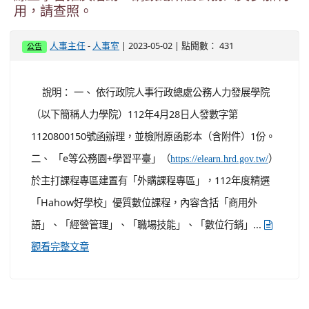
說明： 一、 依行政院人事行政總處公務人力發展學院
（以下簡稱人力學院）112年4月28日人發數字第
1120800150號函辦理，並檢附原函影本（含附件）1份。
二、 「e等公務園+學習平臺」（
）
https://elearn.hrd.gov.tw/
於主打課程專區建置有「外購課程專區」，112年度精選
「Hahow好學校」優質數位課程，內容含括「商用外
語」、「經營管理」、「職場技能」、「數位行銷」...
觀看完整文章
主旨： 「e等公務園+學習平臺」精選「Hahow好
學校」優質數位課程提供公務人員學習，並辧理
線上學習推廣活動，請鼓勵所屬公務人員多加利
用，請查照。