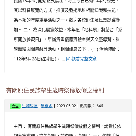
間之案例，辦理2場次實務教學工作坊，邀請各教育階段各
領域教師報名參加，透過工作坊活動，引領教師能靈活運
用《美感學習指引》融入學校本位課程中，故辦理此次活
動。 ...
觀看完整文章
台師大地球科學系擬訂於今(112)年5月28日(星期
日)，於本校公館校區舉辦「Open House開放參觀
日」
-
| 2023-05-02 | 點閱數： 319
教務處課務幹事
活動與競賽
一、 本校地球科學系成立於民國73年，為臺灣首創且唯一
培養學生跨「大地科」領域視野的系所。而「地科展」於
民國73年5月開始正式展出，時至今日已有40年的歷史，