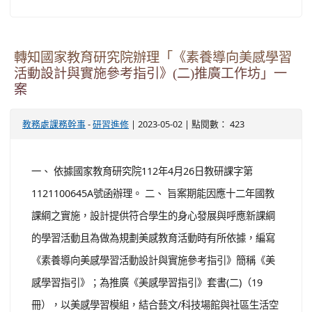
轉知嘉義縣政府辦理「111學年度國民教育輔導
體系觀課月系列活動實施計畫」1份
-
| 2023-05-02 | 點閱數： 360
教務處課務幹事
教務處
一、 依據嘉義縣政府112年4月27日府教發字第
1120101685號函辦理。 二、 計畫目標： (一) 透過觀課
月，開放教師及家長參加觀議課活動，協助教師及家長更
了解新課綱培養學生核心素養及適性教學之精神。 (二) 透
過大師講座，提升偏鄉教師的教學動力及量能，以實踐對
孩子的教育愛，及發揮教育的初衷與熱忱。 (三) 透過輔導
團、地方輔導群與教師間分享對話，提升課程發...
觀看
完整文章