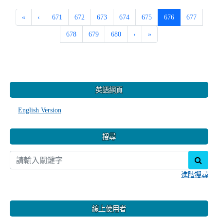
輔導教師換證暨回流研習」
-
| 2023-05-02 | 點閱數： 371
教務處課務幹事
研習進修
一、 依據本市「111學年度推動十二年國民基本教育精進
國民中小學教師教學專業與課程品質計畫-專業回饋人才培
訓與教學輔導教師儲訓計畫」辦理。 二、 敬請各校協助公
告相關資訊，鼓勵教師報名參加，研習資訊如下: (一) 研習
名稱:桃園市111學年度教師專業發展實踐方案-教學輔導教
師換證暨回流研習 (二) 研習對象:102年度以前取得教學輔
導教師認證資格之現職中小學教師及校長 (三...
觀看完
整文章