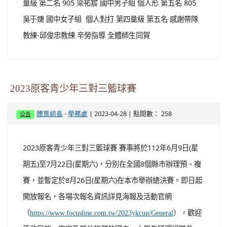
量級 第二名 905 梁祐宸 國中男子組 個人形 第五名 805
吳于婕 國中女子組 個人對打 第四量級 第五名 感謝帶隊
教練-邱俊忠教練 辛勞指導 全體師生同賀
2023原客青少年三對三籃球賽
-
| 2023-04-28 | 點閱數： 258
體育組長
學務處
公告
2023原客青少年三對三籃球賽 賽事將於112年6月9日(星
期五)至7月22日(星期六)，分別在全國8個縣市辦理預、複
賽，並暫定於8月26日(星期六)在本市舉辦總決賽。即日起
開放報名，各場次報名資訊詳見海報及活動官網
（
），歡迎
https://www.focusline.com.tw/2023ykcup/General