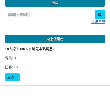
搜尋
sear
進階搜尋
線上使用者
18
人線上 (
16
人在瀏覽
本站消息
)
會員: 0
訪客: 18
更多…