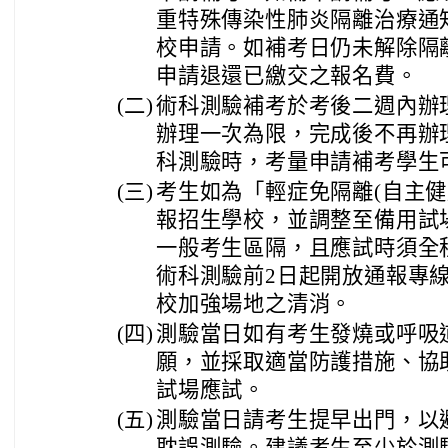
重特殊傳染性肺炎隔離治療通
校申請。如補考日仍未解除隔
申請退還已繳交之報名費。
(二)
術科測驗補考於考後二週內辦
辦理一次為限，完成後不再辦
科測驗時，考量申請補考學生
(三)
考生如為「輕症免隔離(自主健
報招生學校，並調整至備用試
一般考生區隔，且應試時須全
術科測驗前2日起開放通報專
校加強場地之清消。
(四)
測驗當日如有考生發燒或呼吸
願，並採取適當防護措施、協
試場應試。
(五)
測驗當日請考生提早出門，以