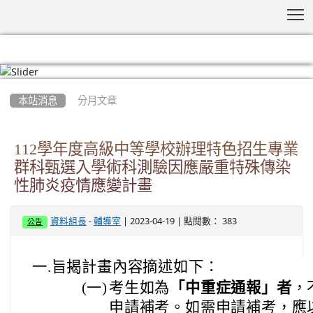
T
:::
本站消息
分月文章
112學年度高級中等學校辦理特色招生專業
群科甄選入學術科測驗因應嚴重特殊傳染
性肺炎疫情應變計畫
-
| 2023-04-19 | 點閱數： 383
資料組長
輔導室
公告
一.旨揭計畫內容摘述如下：
(一)
考生如為
「中重症通報」者
，
申請補考。如需申請補考，應