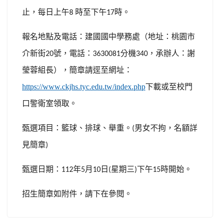
止，每日上午
時至下午
時。
8
17
報名地點及電話：建國國中學務處（地址：桃園市
介新街
號，電話：
分機
，承辦人：謝
20
3630081
340
瑩蓉組長），簡章請逕至網址：
https://www.ckjhs.tyc.edu.tw/index.php
下載或至校門
口警衛室領取。
甄選項目：籃球、排球、舉重。
男女不拘，名額詳
(
見簡章
)
甄選日期：
年
月
日
星期三
下午
時開始。
112
5
10
(
)
15
招生簡章如附件，請下在參閱。