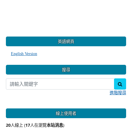
:::
英語網頁
English Version
搜尋
sear
進階搜尋
線上使用者
20
人線上 (
17
人在瀏覽
本站消息
)