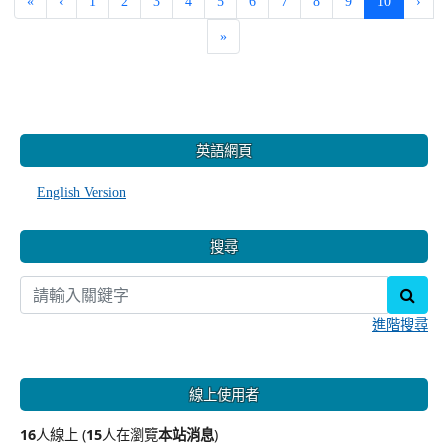
(current)
«
‹
1
2
3
4
5
6
7
8
9
10
›
»
:::
英語網頁
English Version
搜尋
sear
進階搜尋
線上使用者
16
人線上 (
15
人在瀏覽
本站消息
)