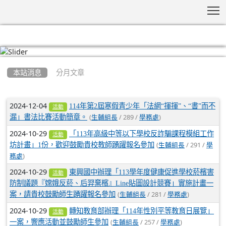
T
:::
本站消息
分月文章
文章列表
2024-12-04
114年第2屆寒假青少年「法網“揮揮”、“書”而不
活動
(
/ 289 /
)
漏」書法比賽活動簡章。
生輔組長
學務處
2024-10-29
「113年高級中等以下學校反詐騙課程模組工作
活動
(
/ 291 /
坊計畫」1份，歡迎鼓勵貴校教師踴躍報名參加
生輔組長
學
)
務處
2024-10-29
東興國中辦理「113學年度健康促進學校菸檳害
活動
防制議題『嫦娥反菸、后羿棄檳』Line貼圖設計競賽」實施計畫一
(
/ 281 /
)
案，請貴校鼓勵師生踴躍報名參加
生輔組長
學務處
2024-10-29
轉知教育部辦理「114年性別平等教育日展覽」
活動
(
/ 257 /
)
一案，響應活動並鼓勵師生參加
生輔組長
學務處