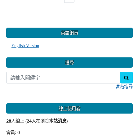
:::
英語網頁
English Version
搜尋
sear
進階搜尋
線上使用者
28
人線上 (
24
人在瀏覽
本站消息
)
會員: 0