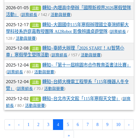
2026-01-05
轉知~內壢高中舉辦「國際新視界2026寒假營隊
活動
(
/ 142 /
)
活動」
訓育組長
活動與競賽
2025-12-17
轉知~大園國中115年寒假辦理國立臺灣師範大
活動
(
/
學科技系許庭嘉教授團隊 AI2Robot 影像辨識桌遊營隊
訓育組長
128 /
)
活動與競賽
2025-12-08
轉知~臺師大辦理「2026 START！AI智慧小
活動
(
/ 157 /
)
車」寒假學生營隊活動
訓育組長
活動與競賽
2025-12-04
轉知~「第十一屆桃園市合作教育盃書法比賽」
活動
(
/ 80 /
)
訓育組長
活動與競賽
2025-12-04
轉知~台師大機電工程學系「115年機器人冬令
活動
(
/ 70 /
)
營」
訓育組長
活動與競賽
2025-12-02
(
轉知~台北市天文館「115年寒假天文營」
訓育
活動
/ 80 /
)
組長
活動與競賽
(current)
«
‹
1
2
3
4
5
6
7
8
9
10
›
»