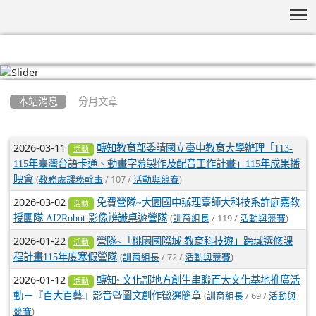
T
:::
本站消息
分月文章
文章列表
2026-03-11
轉知教育部委請國立臺中教育大學辦理「113-
活動
115年臺灣台語卡通、動畫字幕製作及配音工作計畫」115年成果播
(
/ 107 /
)
映會
教務處課務幹事
活動與競賽
2026-03-02
免費營隊~大園國中辦理臺師大科技系許庭嘉教
活動
(
/ 119 /
)
授團隊 AI2Robot 影像辨識桌遊營隊
訓育組長
活動與競賽
2026-01-22
營隊~「桃園國際城 教育科技遊」跨域選修課
活動
(
/ 72 /
)
程計畫115年度寒假營隊
訓育組長
活動與競賽
2026-01-12
轉知~文化部地方創生串聯百大文化基地推廣活
活動
(
/ 69 /
動－『百大百藝』影音暨圖文創作徵選簡章
訓育組長
活動與
)
競賽