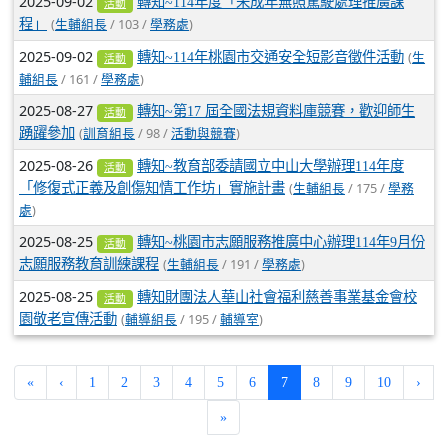
2025-09-02
轉知~114年度「未成年無照駕駛處理推廣課
活動
(
/ 103 /
)
程」
生輔組長
學務處
2025-09-02
(
轉知~114年桃園市交通安全短影音徵件活動
生
活動
/ 161 /
)
輔組長
學務處
2025-08-27
轉知~第17 屆全國法規資料庫競賽，歡迎師生
活動
(
/ 98 /
)
踴躍參加
訓育組長
活動與競賽
2025-08-26
轉知~教育部委請國立中山大學辦理114年度
活動
(
/ 175 /
「修復式正義及創傷知情工作坊」實施計畫
生輔組長
學務
)
處
2025-08-25
轉知~桃園市志願服務推廣中心辦理114年9月份
活動
(
/ 191 /
)
志願服務教育訓練課程
生輔組長
學務處
2025-08-25
轉知財團法人華山社會福利慈善事業基金會校
活動
(
/ 195 /
)
園敬老宣傳活動
輔導組長
輔導室
(current)
«
‹
1
2
3
4
5
6
7
8
9
10
›
»