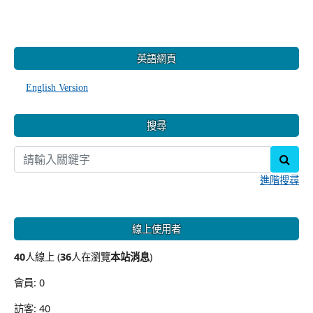
:::
英語網頁
English Version
搜尋
sear
進階搜尋
線上使用者
40
人線上 (
36
人在瀏覽
本站消息
)
會員: 0
訪客: 40