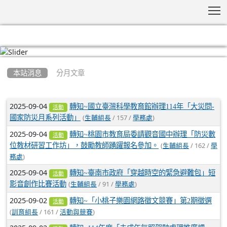
T
:::
本站消息
分月文章
文章列表
2025-09-04
轉知~國立臺灣科學教育館辦理114年「大災問-
活動
(
/ 157 /
)
國家防災月系列活動」
生輔組長
學務處
2025-09-04
轉知~桃園市教育局委請觀音國中辦理「防災數
活動
(
/ 162 /
位教材研習工作坊」，鼓勵教師踴躍報名參加。
生輔組長
學
)
務處
2025-09-04
轉知~臺南市政府「穿越時空的緊急避難包」短
活動
(
/ 91 /
)
影音創作比賽活動
生輔組長
學務處
2025-09-02
轉知~「小桃子樂園網路徵文競賽」第2期徵選
活動
(
/ 161 /
)
訓育組長
活動與競賽