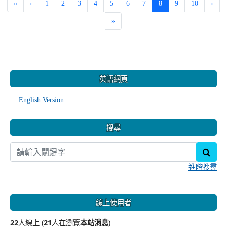
(current)
«
‹
1
2
3
4
5
6
7
8
9
10
›
»
:::
英語網頁
English Version
搜尋
sear
進階搜尋
線上使用者
22
人線上 (
21
人在瀏覽
本站消息
)