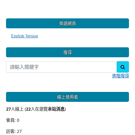
:::
英語網頁
English Version
搜尋
sear
進階搜尋
線上使用者
27
人線上 (
22
人在瀏覽
本站消息
)
會員: 0
訪客: 27