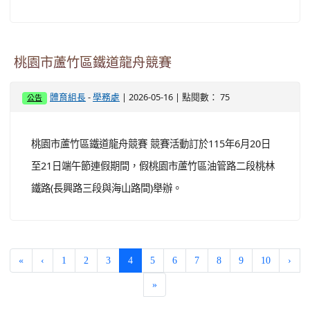
桃園市蘆竹區鐵道龍舟競賽
-
| 2026-05-16 | 點閱數： 75
體育組長
學務處
公告
桃園市蘆竹區鐵道龍舟競賽 競賽活動訂於115年6月20日
至21日端午節連假期間，假桃園市蘆竹區油管路二段桃林
鐵路(長興路三段與海山路間)舉辦。
(current)
«
‹
1
2
3
4
5
6
7
8
9
10
›
»