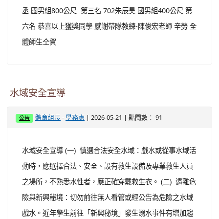
丞 國男組800公尺 第三名 702朱辰昊 國男組400公尺 第
六名 恭喜以上獲獎同學 感謝帶隊教練-陳俊宏老師 辛勞 全
體師生仝賀
水域安全宣導
-
| 2026-05-21 | 點閱數： 91
體育組長
學務處
公告
水域安全宣導 (一) 慎選合法安全水域：戲水或從事水域活
動時，應選擇合法、安全、設有救生設備及專業救生人員
之場所，不熟悉水性者，應正確穿戴救生衣。 (二) 遠離危
險與新興秘境：切勿前往無人看管或經公告為危險之水域
戲水。近年學生前往「新興秘境」發生溺水事件有增加趨