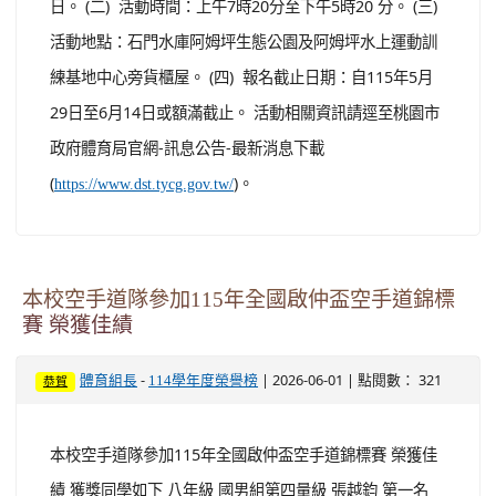
日。 (二) 活動時間：上午7時20分至下午5時20 分。 (三)
活動地點：石門水庫阿姆坪生態公園及阿姆坪水上運動訓
練基地中心旁貨櫃屋。 (四) 報名截止日期：自115年5月
29日至6月14日或額滿截止。 活動相關資訊請逕至桃園市
政府體育局官網-訊息公告-最新消息下載
(
)。
https://www.dst.tycg.gov.tw/
本校空手道隊參加115年全國啟仲盃空手道錦標
賽 榮獲佳績
-
| 2026-06-01 | 點閱數： 321
體育組長
114學年度榮譽榜
恭賀
本校空手道隊參加115年全國啟仲盃空手道錦標賽 榮獲佳
績 獲獎同學如下 八年級 國男組第四量級 張越鈞 第一名