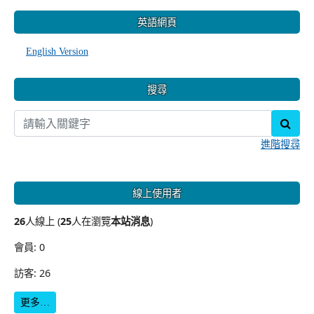
:::
英語網頁
English Version
搜尋
sear
進階搜尋
線上使用者
26
人線上 (
25
人在瀏覽
本站消息
)
會員: 0
訪客: 26
更多…