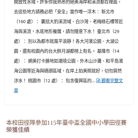
開放性水域。許多你我熟悉的絕美海岸和溪流都在裡面，
去這些地方請務必把「安全」當作唯一浮木： 新北市
（160 處）： 囊括大豹溪流域、白沙灣、老梅綠石槽等近
海與溪流，水底地形複雜，請勿隨意下水！ 臺北市（29
處）： 別以為都市就風平浪靜！各大河濱公園、大湖公
園，還有校園內的台大醉月湖都榜上有名。 基隆市（14
處）： 網美打卡勝地如潮境公園、外木山沙灘、和平島濱
海公園等近海與碼頭區域，在岸上拍美照就好，切勿貿然
涉水！ 桃園市（12 處）： 包含復興區的...
觀看完整文
章
本校田徑隊參加115年臺中盃全國中小學田徑賽
榮獲佳績