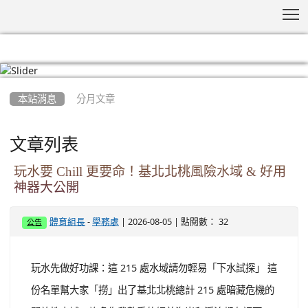
T
:::
本站消息
分月文章
文章列表
玩水要 Chill 更要命！基北北桃風險水域 & 好用
神器大公開
-
| 2026-08-05 | 點閱數： 32
體育組長
學務處
公告
玩水先做好功課：這 215 處水域請勿輕易「下水試探」 這
份名單幫大家「撈」出了基北北桃總計 215 處暗藏危機的