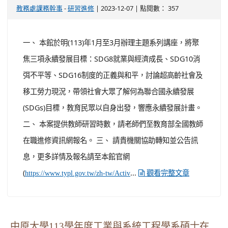
在職進修資訊網報名。 三、 請貴機關協助轉知並公告訊
息，更多詳情及報名請至本館官網
(
...
https://www.typl.gov.tw/zh-tw/Activ
觀看完整文章
中原大學113學年度工業與系統工程學系碩士在
職專班招生海報及簡章各1份，請惠予公告周知
並鼓勵所屬同仁踴躍報考，請查照。
-
| 2023-12-07 | 點閱數： 447
人事主任
人事室
公告
說明： 一、 碩士在職專班入學考試資訊： (一) 報名期
間：自112年12月27日上午9時起至113年1月23日中午12
時止。 (二) 評分項目：審查資料(含工作經驗與專業表
現)50%、面試50%(無筆試)。 (三) 面試日期：113年2月24