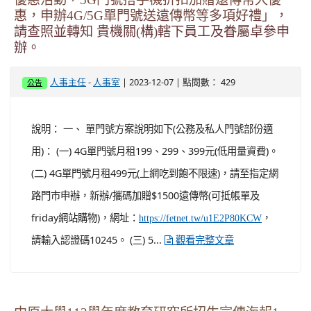
路門市申辦，新辦/攜碼加贈$1500遠傳幣(可抵帳單及
friday網站購物)，網址：
，
https://fetnet.tw/u1E2P80KCW
請輸入認證碼10245。 (三) 5...
觀看完整文章
中原大學113學年度教育研究所招生宣傳海報1
份，請惠予公告並轉知所屬踴躍報考，請查照。
-
| 2023-12-07 | 點閱數： 460
人事主任
人事室
公告
說明： 一、 本校招生服務中心網站：
。 二、 報名期間： (一) 碩士班：
https://icare.cycu.edu.tw/
112年12月27日上午9時至113年1月16日中午12時。 (二)
碩士在職專班：112年12月27日上午9時至113年1月23日