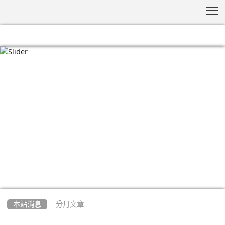
T
:::
本站消息
分月文章
文章列表
有關銓敘部檢送考試院民國112年11月16日修正
發布之公務人員陞遷法施行細則部分條文修正條
文、修正總說明及條文對照表各1份一案，請查
照。
-
| 2023-12-07 | 點閱數： 253
人事主任
人事室
公告
說明： 依銓敘部112年11月22日部銓一字第1125637980