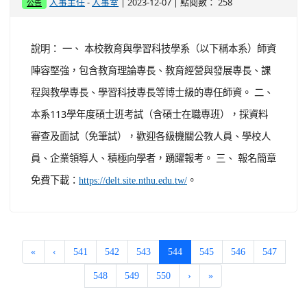
https://delt.site.nthu.edu.tw/
(current)
«
‹
541
542
543
544
545
546
547
548
549
550
›
»
:::
英語網頁
English Version
搜尋
sear
進階搜尋