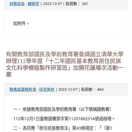
-
| 2023-12-07 | 點閱數： 464
教務處課務幹事
研習進修
一、 依據教育部國民及學前教育署（以下簡稱國教署）
112年12月1日臺教國署原字第1120166251A號函辦理。
二、 為符應「原住民族教育法」第43條規定：「（第1
款）各級教育主管機關推動教育政策，應促進全體國民認
識與尊重原住民族，並得鼓勵、補助非營利之機構、法人
或團體，對社會大眾進行原住民族及多元文化教育」之規
定；因應教師專業發展與強化教師多元文化知能，培養現
職教師與師資生以多元文化發展教材教法設計能力，爰國
教署委請國立清華大學辦理旨揭研習班活動。 三、 有關旨
揭研習班...
觀看完整文章