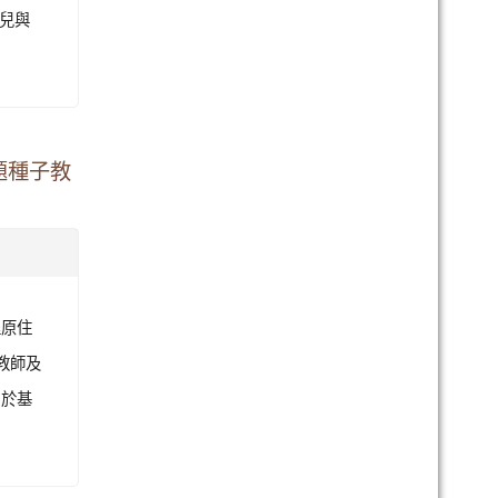
作坊活動
月16日
幼兒與
題種子教