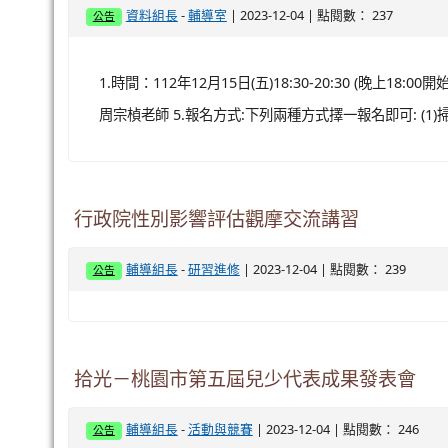
畫」，透過藝術文化的體驗，打開感官學習，增加學生
體驗課程，啟發學生對藝術及美感的感知及興趣。 三、 活動資訊
觀看完整文章
112上學期-家長多元入學宣講12/13(五)18:30~2
-
| 2023-12-04 | 點閱數： 237
資料組長
輔導室
公告
1.時間：112年12月15日(五)18:30-20:30 (晚上
周宗楨老師 5.報名方式:下列兩種方式擇一報名即可: (1)
行政院性別影響評估觀摩交流講習