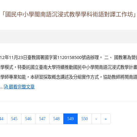
0161317號函及依據國教署委請國立東華大學推動「十二年課綱部定領域課
推廣工作計畫」辦理。 二、 因應十二年國教新課綱實施，為協助第一線
，特委由國立東華大學辦理旨揭培訓，以儲備原住民族教育議題種子教師
 活動資訊如下： ...
觀看完整文章
度「國民中小學閩南語沉浸式教學學科術語對譯工作坊
年11月23日臺教國署國字第1120158500號函辦理。 二、 國教署為
教學模式，特委託國立臺南大學持續推動國民中小學閩南語沉浸式教學計