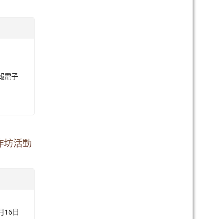
、 檢
有疑
海洋資
報電子