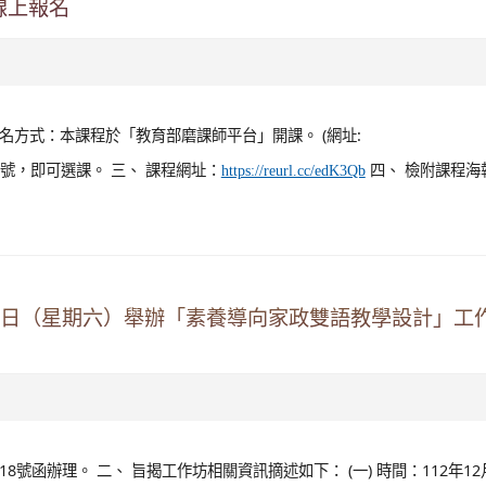
瓜味 in Asia》線上廣播劇，協助學生深入了解東南亞的飲食文化。 三
電子書等多元文化與食農教育教材QR code，可供各級學校使用。 四、 若
習推展與創新應用計畫」，開設海洋永續系列課程之「
線上報名
名方式：本課程於「教育部磨課師平台」開課。 (網址:
號，即可選課。 三、 課程網址：
四、 檢附課程海
https://reurl.cc/edK3Qb