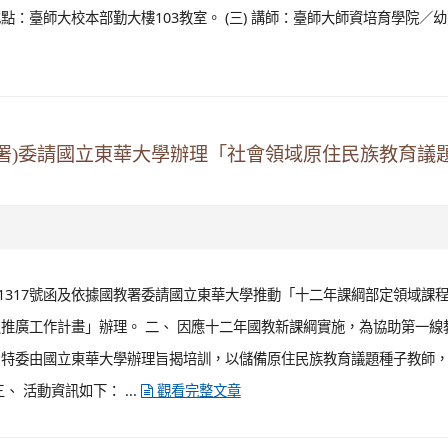
16日（星期六）舉辦「素養導向家政雙語教學設計」工
418號函辦理。 二、 旨揭工作坊相關資訊摘述如下： (一) 時間：112年12
 地點：臺師大校本部勤大樓103教室。 (三) 講師：臺師大師資培育學院／
署)委請國立東華大學辦理「社會領域原住民族教育議