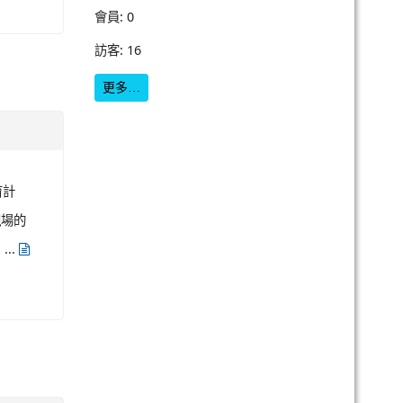
搜尋
search
進階搜尋
五）上
線上使用者
24創
16
人線上 (
14
人在瀏覽
本站消息
)
會員: 0
訪客: 16
更多…
育計