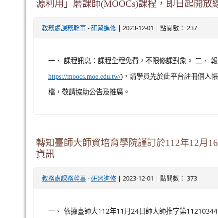
西亞、印尼、菲律賓、緬甸東南亞六國共12集食育廣播劇《
附本會發行之《瓜味 in Asia》線上廣播劇和劇本食譜
問，請逕洽本會專案經...
觀看完整文章
台北海洋科技大學依「大學聯盟深化數位學
源利用」磨課師(MOOCs)課程，即日起開放
-
| 2023-12-01 | 點閱數： 237
教務處課務幹事
研習進修
一、 課程訊息：課程全程免費，不限修課對象。 二、 報
)，請學員先於此平台註冊個人帳
https://moocs.moe.edu.tw/
檔，敬請協助公告及推廣。