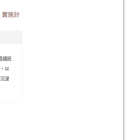
程原住
教師及
，於基
」實施計
營造國民
畫，以