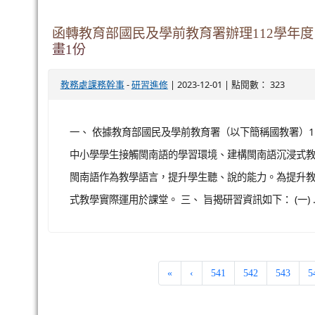
一、 依據國教署112年11月23日臺教國署原字第112
民族教育議題相關學習內容教學參考資料第三階段編纂及
學校面對落實新課綱中與原住民族教育相關規範之挑戰
層扎根，強化教學增能，進而發展教師自主學習社群。 三、
函轉教育部國民及學前教育署辦理112學年
畫1份
-
| 2023-12-01 | 點閱數： 323
教務處課務幹事
研習進修
一、 依據教育部國民及學前教育署（以下簡稱國教署）112
中小學學生接觸閩南語的學習環境、建構閩南語沉浸式