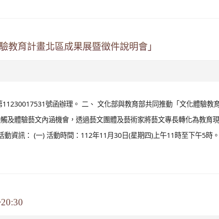
藝術教育的創意與實踐研討會」
1122550133號函辦理。 二、 旨揭研討會訂於113年5月17日（星期
際會議廳舉行。 三、 全程參加者將核發研習時數6小時。 四、 檢附「20
址如下：
https://gahi.ntua.edu.tw/
體驗教育計畫北區成果展暨徵件說明會」
11230017531號函辦理。 二、 文化部與教育部共同推動「文化體驗教