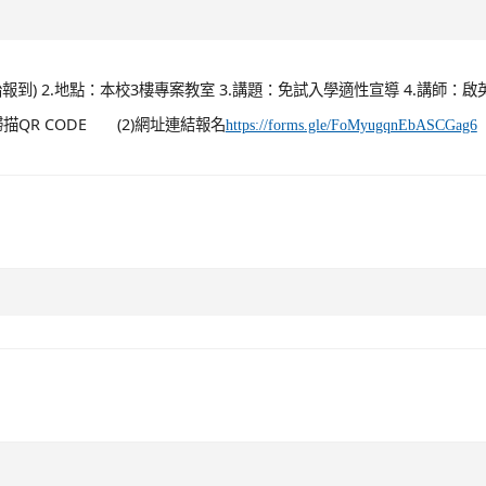
接觸及體驗藝文內涵機會，透過藝文團體及藝術家將藝文專長轉化為教育
： (一) 活動時間：112年11月30日(星期四)上午11時至下午5時。 .
0:30
18:00開始報到) 2.地點：本校3樓專案教室 3.講題：免試入學適性宣導 4.講師：
掃描QR CODE (2)網址連結報名
https://forms.gle/FoMyugqnEbASCGag6