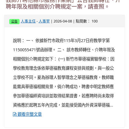
教師介聘他縣市服務作業網」公告教師轉任、介
聘年限及相關個別介聘規定一案，請查照。
-
| 2026-04-08 | 點閱數： 100
人事主任
人事室
公告
說明： 一、 依據新竹市政府115年3月27日府教學字第
1150055471號函辦理。 二、 該市教師轉任、介聘年限及
相關個別介聘規定如下： (一) 新竹市華德福實驗學校：因
學校教育理念係依華德福教育課程安排與規劃，與一般公
立學校不同。爰為辦理人智學理念之華德福教育，教師職
能需具華德福相關背景，倘介聘成功，聘書中明定教師應
參加華德福師資培訓並取得結業證書，若應聘時尚未取得
資格應於起聘五年內完成，並能接受國內外資深華德福...
觀看完整文章