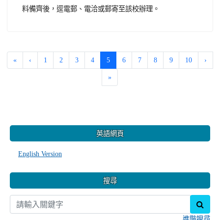
料備齊後，逕電郵、電洽或郵寄至該校辦理。
(current)
«
‹
1
2
3
4
5
6
7
8
9
10
›
»
:::
英語網頁
English Version
搜尋
sear
進階搜尋