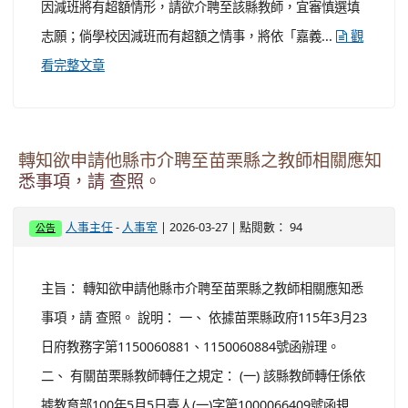
因減班將有超額情形，請欲介聘至該縣教師，宜審慎選填
志願；倘學校因減班而有超額之情事，將依「嘉義...
觀
看完整文章
轉知欲申請他縣市介聘至苗栗縣之教師相關應知
悉事項，請 查照。
-
| 2026-03-27 | 點閱數： 94
人事主任
人事室
公告
主旨： 轉知欲申請他縣市介聘至苗栗縣之教師相關應知悉
事項，請 查照。 說明： 一、 依據苗栗縣政府115年3月23
日府教務字第1150060881、1150060884號函辦理。
二、 有關苗栗縣教師轉任之規定： (一) 該縣教師轉任係依
據教育部100年5月5日臺人(一)字第1000066409號函規