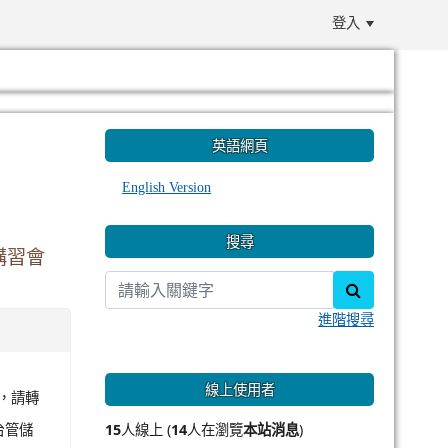
登入
:::
英語網頁
English Version
搜尋
講習會
search
進階搜尋
線上使用者
，請轉
台管儲
15
人線上 (
14
人在瀏覽
本站消息
)