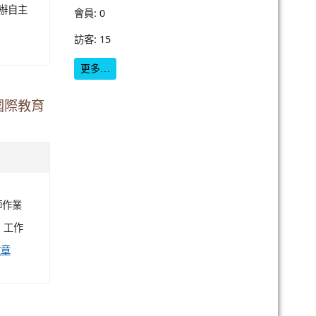
開辦自主
會員: 0
訪客: 15
更多…
國際教育
師作業
，工作
文章