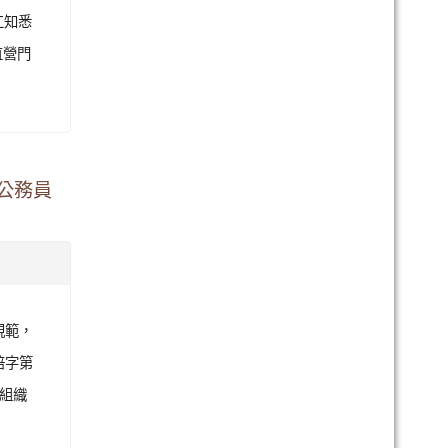
工知悉
直營門
公務員
規範，
培字第
政組織