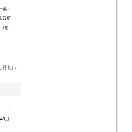
一案，
市政府
日（星
仁參加，
 一、
年5月