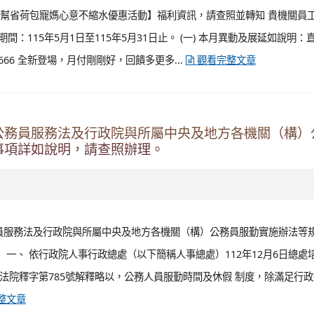
月稅季幫省荷包寵媽心意不縮水優惠活動】福利資訊，請查照並轉知 貴機關員
期間：115年5月1日至115年5月31日止。 (一) 本月異動及展延如說明：
66 全新登場，月付剛剛好，回饋多更多...
觀看完整文章
公務員服務法及行政院與所屬中央及地方各機關（構）
事項詳如說明，請查照辦理。
員服務法及行政院與所屬中央及地方各機關（構）公務員服勤實施辦法等
 一、 依行政院人事行政總處（以下簡稱人事總處）112年12月6日總處
 查司法院釋字第785號解釋略以，公務人員服勤時間及休假 制度，除滿足行
整文章