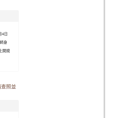
月4日
教師身
上開規
請查照並