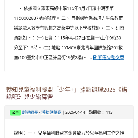
一、 依據國立羅東高級中學115年4月7日羅中輔字第
1150002837號函辦理。 二、 旨揭課程係為培力生命教育
議題融入教學有興趣之高級中等以下學校教師。 三、 研習
資訊如下： (一) 日期：115年4月27日(星期一)上午9時30
分至下午5時。 (二) 地點：YMCA臺北青年國際旅館201教
室(100臺北市中正區許昌街19號2樓)。 ...
觀看完整文章
轉知兒童福利聯盟「少年+」據點辦理2026《講
話吧》兒少編寫營
-
| 2026-04-14 | 點閱數： 113
輔導組長
活動與競賽
公告
說明： 一、 兒童福利聯盟基金會致力於兒童福利工作之推