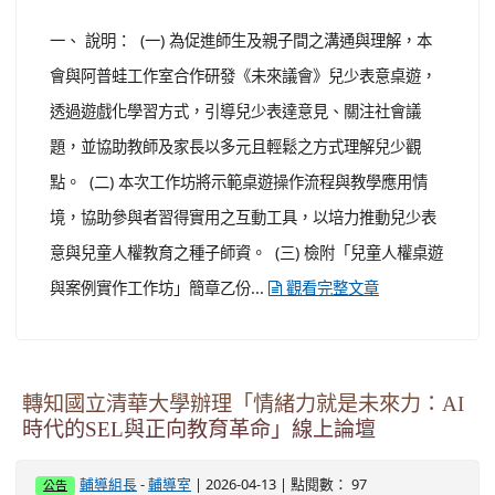
一、 說明： (一) 為促進師生及親子間之溝通與理解，本
會與阿普蛙工作室合作研發《未來議會》兒少表意桌遊，
透過遊戲化學習方式，引導兒少表達意見、關注社會議
題，並協助教師及家長以多元且輕鬆之方式理解兒少觀
點。 (二) 本次工作坊將示範桌遊操作流程與教學應用情
境，協助參與者習得實用之互動工具，以培力推動兒少表
意與兒童人權教育之種子師資。 (三) 檢附「兒童人權桌遊
與案例實作工作坊」簡章乙份...
觀看完整文章
轉知國立清華大學辦理「情緒力就是未來力：AI
時代的SEL與正向教育革命」線上論壇
-
| 2026-04-13 | 點閱數： 97
輔導組長
輔導室
公告