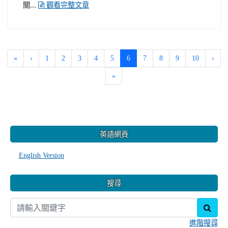
關...
觀看完整文章
(current)
«
‹
1
2
3
4
5
6
7
8
9
10
›
»
:::
英語網頁
English Version
搜尋
sear
進階搜尋