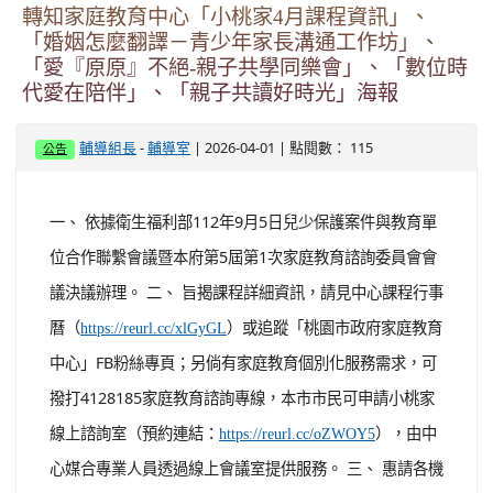
轉知家庭教育中心「小桃家4月課程資訊」、
「婚姻怎麼翻譯－青少年家長溝通工作坊」、
「愛『原原』不絕-親子共學同樂會」、「數位時
代愛在陪伴」、「親子共讀好時光」海報
-
| 2026-04-01 | 點閱數： 115
輔導組長
輔導室
公告
一、 依據衛生福利部112年9月5日兒少保護案件與教育單
位合作聯繫會議暨本府第5屆第1次家庭教育諮詢委員會會
議決議辦理。 二、 旨揭課程詳細資訊，請見中心課程行事
曆（
）或追蹤「桃園市政府家庭教育
https://reurl.cc/xlGyGL
中心」FB粉絲專頁；另倘有家庭教育個別化服務需求，可
撥打4128185家庭教育諮詢專線，本市市民可申請小桃家
線上諮詢室（預約連結：
），由中
https://reurl.cc/oZWOY5
心媒合專業人員透過線上會議室提供服務。 三、 惠請各機